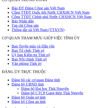
Báo ĐT Đảng Cộng sản Việt Nam
Cổng TTĐT Quốc hội Nước CHXHCN Việt Nam
Cổng TTĐT Chính phủ Nước CHXHCN Việt Nam
Báo Nhân dân
Tạp chí Cộng sản
Thông tấn xã Việt Nam (TTXVN)
CƠ QUAN THAM MƯU GIÚP VIỆC TỈNH ỦY
Ban Tuyên giáo và Dân vận
Ban Tổ chức Tỉnh uỷ
Uỷ ban Kiểm tra Tỉnh uỷ
Ban Nội chính Tỉnh uỷ
Văn phòng Tỉnh ủy
ĐẢNG ỦY TRỰC THUỘC
Đảng bộ các cơ quan Đảng tỉnh
Đảng bộ UBND tỉnh
Đảng bộ Đại học Thái Nguyên
Đảng bộ CTCP Gang thép Thái Nguyên
Đảng bộ Quân sự tỉnh
Đảng bộ Công an tỉnh