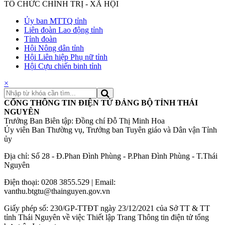
TỔ CHỨC CHÍNH TRỊ - XÃ HỘI
Ủy ban MTTQ tỉnh
Liên đoàn Lao động tỉnh
Tỉnh đoàn
Hội Nông dân tỉnh
Hội Liên hiệp Phụ nữ tỉnh
Hội Cựu chiến binh tỉnh
×
CỔNG THÔNG TIN ĐIỆN TỬ ĐẢNG BỘ TỈNH THÁI
NGUYÊN
Trưởng Ban Biên tập: Đồng chí Đỗ Thị Minh Hoa
Ủy viên Ban Thường vụ, Trưởng ban Tuyên giáo và Dân vận Tỉnh
ủy
Địa chỉ: Số 28 - Đ.Phan Đình Phùng - P.Phan Đình Phùng - T.Thái
Nguyên
Điện thoại: 0208 3855.529 | Email:
vanthu.btgtu@thainguyen.gov.vn
Giấy phép số: 230/GP-TTĐT ngày 23/12/2021 của Sở TT & TT
tỉnh Thái Nguyên về việc Thiết lập Trang Thông tin điện tử tổng