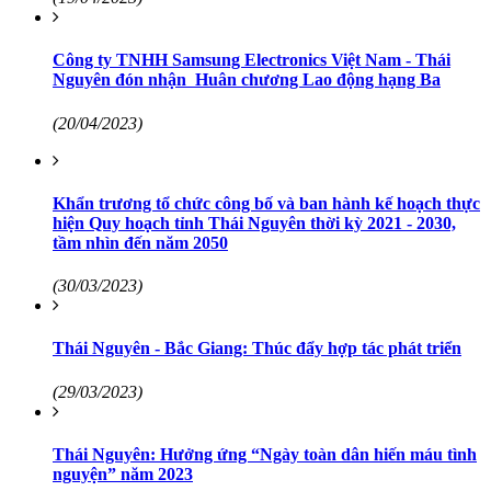
Công ty TNHH Samsung Electronics Việt Nam - Thái
Nguyên đón nhận Huân chương Lao động hạng Ba
(20/04/2023)
Khẩn trương tổ chức công bố và ban hành kế hoạch thực
hiện Quy hoạch tỉnh Thái Nguyên thời kỳ 2021 - 2030,
tầm nhìn đến năm 2050
(30/03/2023)
Thái Nguyên - Bắc Giang: Thúc đẩy hợp tác phát triển
(29/03/2023)
Thái Nguyên: Hưởng ứng “Ngày toàn dân hiến máu tình
nguyện” năm 2023