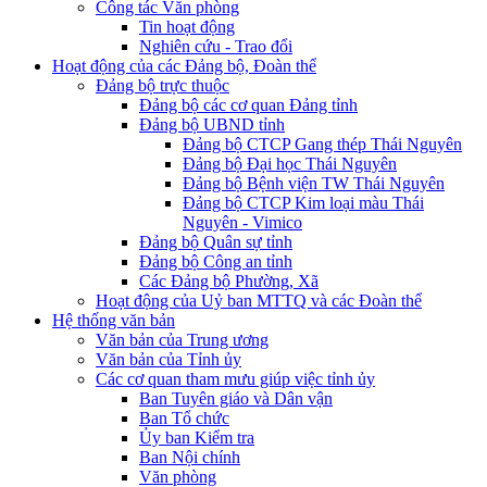
Công tác Văn phòng
Tin hoạt động
Nghiên cứu - Trao đổi
Hoạt động của các Đảng bộ, Đoàn thể
Đảng bộ trực thuộc
Đảng bộ các cơ quan Đảng tỉnh
Đảng bộ UBND tỉnh
Đảng bộ CTCP Gang thép Thái Nguyên
Đảng bộ Đại học Thái Nguyên
Đảng bộ Bệnh viện TW Thái Nguyên
Đảng bộ CTCP Kim loại màu Thái
Nguyên - Vimico
Đảng bộ Quân sự tỉnh
Đảng bộ Công an tỉnh
Các Đảng bộ Phường, Xã
Hoạt động của Uỷ ban MTTQ và các Đoàn thể
Hệ thống văn bản
Văn bản của Trung ương
Văn bản của Tỉnh ủy
Các cơ quan tham mưu giúp việc tỉnh ủy
Ban Tuyên giáo và Dân vận
Ban Tổ chức
Ủy ban Kiểm tra
Ban Nội chính
Văn phòng