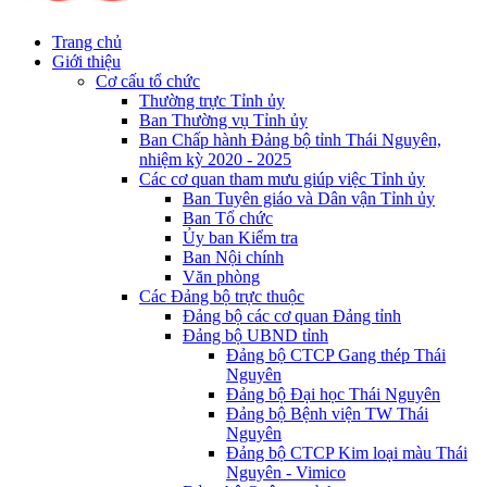
Trang chủ
Giới thiệu
Cơ cấu tổ chức
Thường trực Tỉnh ủy
Ban Thường vụ Tỉnh ủy
Ban Chấp hành Đảng bộ tỉnh Thái Nguyên,
nhiệm kỳ 2020 - 2025
Các cơ quan tham mưu giúp việc Tỉnh ủy
Ban Tuyên giáo và Dân vận Tỉnh ủy
Ban Tổ chức
Ủy ban Kiểm tra
Ban Nội chính
Văn phòng
Các Đảng bộ trực thuộc
Đảng bộ các cơ quan Đảng tỉnh
Đảng bộ UBND tỉnh
Đảng bộ CTCP Gang thép Thái
Nguyên
Đảng bộ Đại học Thái Nguyên
Đảng bộ Bệnh viện TW Thái
Nguyên
Đảng bộ CTCP Kim loại màu Thái
Nguyên - Vimico