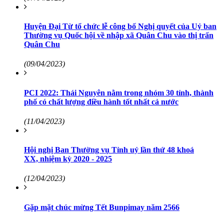
Huyện Đại Từ tổ chức lễ công bố Nghị quyết của Uỷ ban
Thường vụ Quốc hội về nhập xã Quân Chu vào thị trấn
Quân Chu
(09/04/2023)
PCI 2022: Thái Nguyên nằm trong nhóm 30 tỉnh, thành
phố có chất lượng điều hành tốt nhất cả nước
(11/04/2023)
Hội nghị Ban Thường vụ Tỉnh uỷ lần thứ 48 khoá
XX, nhiệm kỳ 2020 - 2025
(12/04/2023)
Gặp mặt chúc mừng Tết Bunpimay năm 2566