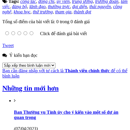
Tags:
công tác
,
đồng chí
,
ủy viên
,
trung ương
,
trưởng đoàn
,
làm
việc
,
đảng bộ
,
lãnh đạo
,
thường trực
,
đại diện
,
thái nguyên
,
công
nghệ
,
khoa học
,
thứ trưởng
,
tham gia
,
thành đạt
Tổng số điểm của bài viết là: 0 trong 0 đánh giá
Click để đánh giá bài viết
Tweet
Ý kiến bạn đọc
Bạn cần đăng nhập với tư cách là
Thành viên chính thức
để có thể
bình luận
Những tin mới hơn
Ban Thường vụ Tỉnh ủy cho ý kiến vào một số dự án
quan trọng
(07/04/2023)