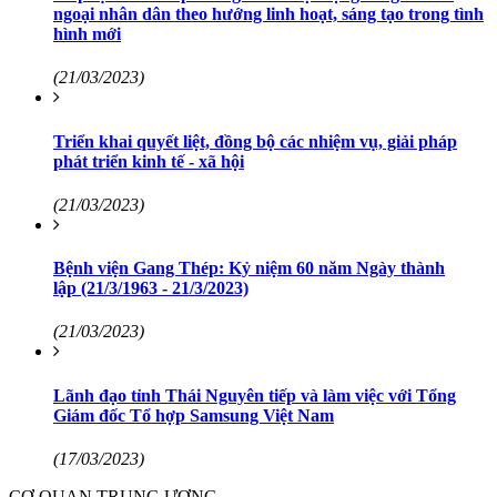
ngoại nhân dân theo hướng linh hoạt, sáng tạo trong tình
hình mới
(21/03/2023)
Triển khai quyết liệt, đồng bộ các nhiệm vụ, giải pháp
phát triển kinh tế - xã hội
(21/03/2023)
Bệnh viện Gang Thép: Kỷ niệm 60 năm Ngày thành
lập (21/3/1963 - 21/3/2023)
(21/03/2023)
Lãnh đạo tỉnh Thái Nguyên tiếp và làm việc với Tổng
Giám đốc Tổ hợp Samsung Việt Nam
(17/03/2023)
CƠ QUAN TRUNG ƯƠNG