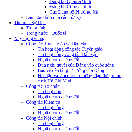
Đảng bộ Quân sự tỉnh
Đảng bộ Công an tỉnh
Các Đảng bộ Phường, Xã
Lãnh đạo tỉnh qua các thời kỳ
Tin tức - Sự kiện
Trong tỉnh
Trong nước - Quốc tế
Xây dựng Đảng
Công tác Tuyên giáo và Dân vận
Tin hoạt động công tác Tuyên giáo
Tin hoạt động công tác Dân vận
Nghiên cứu - Trao đổi
Đưa nghị quyết của Đảng vào cuộc sống
Bảo vệ nền tảng tư tưởng của Đảng
Học tập và làm theo tư tưởng, đạo đức, phong
cách Hồ Chí Minh
Công tác Tổ chức
Tin hoạt động
Nghiên cứu - Trao đổi
Công tác Kiểm tra
Tin hoạt động
Nghiên cứu - Trao đổi
Công tác Nội chính
Tin hoạt động
Nghiên cứu - Trao đổi