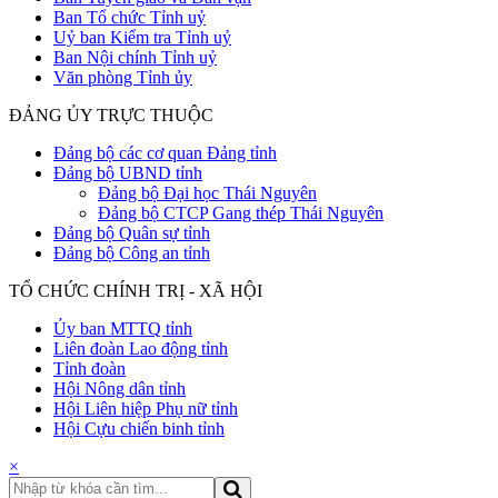
Ban Tổ chức Tỉnh uỷ
Uỷ ban Kiểm tra Tỉnh uỷ
Ban Nội chính Tỉnh uỷ
Văn phòng Tỉnh ủy
ĐẢNG ỦY TRỰC THUỘC
Đảng bộ các cơ quan Đảng tỉnh
Đảng bộ UBND tỉnh
Đảng bộ Đại học Thái Nguyên
Đảng bộ CTCP Gang thép Thái Nguyên
Đảng bộ Quân sự tỉnh
Đảng bộ Công an tỉnh
TỔ CHỨC CHÍNH TRỊ - XÃ HỘI
Ủy ban MTTQ tỉnh
Liên đoàn Lao động tỉnh
Tỉnh đoàn
Hội Nông dân tỉnh
Hội Liên hiệp Phụ nữ tỉnh
Hội Cựu chiến binh tỉnh
×