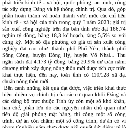
phát triển kinh tế - xã hội, quốc phòng, an ninh; công
tác xây dựng Đảng và hệ thống chính trị. Qua đó, góp
phần hoàn thành và hoàn thành vượt mức các chỉ tiêu
kinh tế - xã hội của tỉnh trong quý I năm 2023
;
g
iá trị
sản xuất công nghiệp trên địa bàn tỉnh ước đạt 186,74
nghìn tỷ đồng, bằng 18,3 kế hoạch, tăng 5,5% so với
cùng kỳ. Một số địa phương có giá trị sản xuất công
nghiệp đạt cao như:
t
hành phố Phổ Yên
,
thành phố
Sông Công
,
huyện Đồng Hỷ
,
huyện Võ Nhai...
Thu
ngân sách đạt 4.173 tỷ đồng, bằng 20,9% dự toán năm;
c
hương trình xây dựng nông thôn mới được tích cực triển
khai thực hiện, đến nay, toàn tỉnh có 110/128 xã đạt
chuẩn nông thôn mới.
Bên cạnh những kết quả đạt được, việc triển khai thực
hiện nhiệm vụ chính trị của các cơ quan khối Đảng và
các
đ
ảng bộ trực thuộc Tỉnh ủy còn một số khó khăn,
hạn chế, phần lớn do các nguyên nhân chủ quan
như
tiến độ giải phóng mặt bằng, thi công một số công
trình, dự án còn chậm; một số công trình, dự án có vi
phạm từ nhiều năm chưa được giải quyết dứt điểm; tỷ lệ