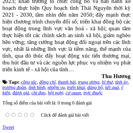
2023;
k
hẩn trương tổ chức công bố và ban hành
k
ế
hoạch thực hiện
Q
uy hoạch tỉnh Thái Nguyên thời kỳ
2021 - 2030, tầm nhìn đến năm 2050;
đ
ẩy mạnh thực
hiện chương trình chuyển đổi số; triển khai đồng bộ các
hoạt động trong lĩnh vực văn hoá - xã hội;
q
uan tâm
thực hiện tốt các chính sách an sinh xã hội, giảm nghèo
bền vững; tăng cường hoạt động đối ngoại trên các lĩnh
vực, nhất là những lĩnh vực là tiềm năng, thế mạnh của
tỉnh, qua đó thúc đẩy hoạt động xúc tiến thương mại,
thu hút đầu tư và các nguồn lực phục vụ nhiệm vụ phát
triển kinh tế - xã hội của tỉnh
…
Thu Hương
Tags:
công tác
,
đồng chí
,
thanh hải
,
trung ương
,
bí thư
,
tỉnh ủy
,
trưởng đoàn
,
tình hình
,
nhiệm vụ
,
triển khai
,
đảng bộ
,
kết quả
,
ý
kiến
,
đánh giá
,
chỉ đạo
,
hội nghị
,
cơ quan
,
trực thuộc
Tổng số điểm của bài viết là: 0 trong 0 đánh giá
Click để đánh giá bài viết
Tweet