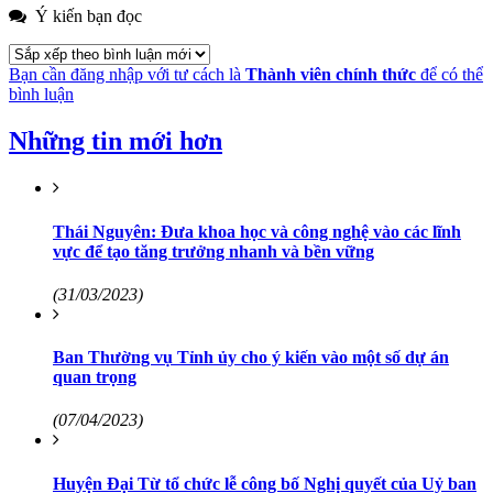
Ý kiến bạn đọc
Bạn cần đăng nhập với tư cách là
Thành viên chính thức
để có thể
bình luận
Những tin mới hơn
Thái Nguyên: Đưa khoa học và công nghệ vào các lĩnh
vực để tạo tăng trưởng nhanh và bền vững
(31/03/2023)
Ban Thường vụ Tỉnh ủy cho ý kiến vào một số dự án
quan trọng
(07/04/2023)
Huyện Đại Từ tổ chức lễ công bố Nghị quyết của Uỷ ban