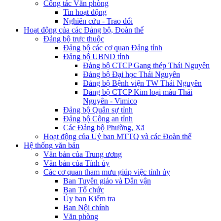
Công tác Văn phòng
Tin hoạt động
Nghiên cứu - Trao đổi
Hoạt động của các Đảng bộ, Đoàn thể
Đảng bộ trực thuộc
Đảng bộ các cơ quan Đảng tỉnh
Đảng bộ UBND tỉnh
Đảng bộ CTCP Gang thép Thái Nguyên
Đảng bộ Đại học Thái Nguyên
Đảng bộ Bệnh viện TW Thái Nguyên
Đảng bộ CTCP Kim loại màu Thái
Nguyên - Vimico
Đảng bộ Quân sự tỉnh
Đảng bộ Công an tỉnh
Các Đảng bộ Phường, Xã
Hoạt động của Uỷ ban MTTQ và các Đoàn thể
Hệ thống văn bản
Văn bản của Trung ương
Văn bản của Tỉnh ủy
Các cơ quan tham mưu giúp việc tỉnh ủy
Ban Tuyên giáo và Dân vận
Ban Tổ chức
Ủy ban Kiểm tra
Ban Nội chính
Văn phòng