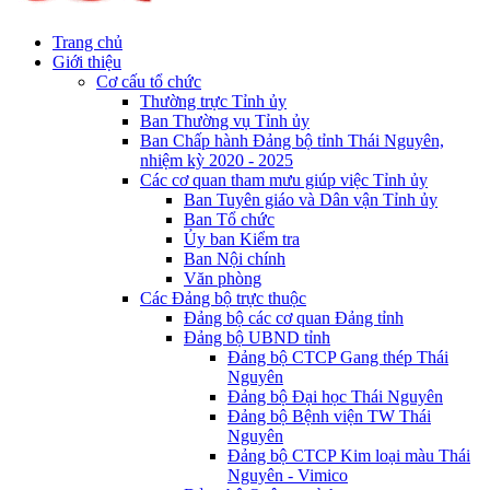
Trang chủ
Giới thiệu
Cơ cấu tổ chức
Thường trực Tỉnh ủy
Ban Thường vụ Tỉnh ủy
Ban Chấp hành Đảng bộ tỉnh Thái Nguyên,
nhiệm kỳ 2020 - 2025
Các cơ quan tham mưu giúp việc Tỉnh ủy
Ban Tuyên giáo và Dân vận Tỉnh ủy
Ban Tổ chức
Ủy ban Kiểm tra
Ban Nội chính
Văn phòng
Các Đảng bộ trực thuộc
Đảng bộ các cơ quan Đảng tỉnh
Đảng bộ UBND tỉnh
Đảng bộ CTCP Gang thép Thái
Nguyên
Đảng bộ Đại học Thái Nguyên
Đảng bộ Bệnh viện TW Thái
Nguyên
Đảng bộ CTCP Kim loại màu Thái
Nguyên - Vimico