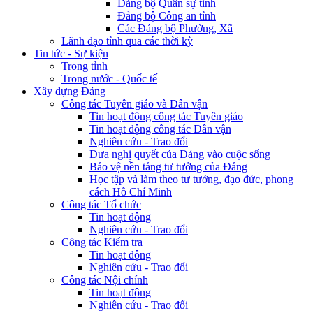
Đảng bộ Quân sự tỉnh
Đảng bộ Công an tỉnh
Các Đảng bộ Phường, Xã
Lãnh đạo tỉnh qua các thời kỳ
Tin tức - Sự kiện
Trong tỉnh
Trong nước - Quốc tế
Xây dựng Đảng
Công tác Tuyên giáo và Dân vận
Tin hoạt động công tác Tuyên giáo
Tin hoạt động công tác Dân vận
Nghiên cứu - Trao đổi
Đưa nghị quyết của Đảng vào cuộc sống
Bảo vệ nền tảng tư tưởng của Đảng
Học tập và làm theo tư tưởng, đạo đức, phong
cách Hồ Chí Minh
Công tác Tổ chức
Tin hoạt động
Nghiên cứu - Trao đổi
Công tác Kiểm tra
Tin hoạt động
Nghiên cứu - Trao đổi
Công tác Nội chính
Tin hoạt động
Nghiên cứu - Trao đổi