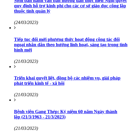
Sớm ban hành văn bản hướng dẫn thực hiện Nghị quyết
quy định hỗ trợ kinh phí cho các cơ sở giáo dục công lập
thuộc tỉnh quản lý
(24/03/2023)
Tiếp tục đổi mới phương thức hoạt động công tác đối
ngoại nhân dân theo hướng linh hoạt, sáng tạo trong tình
hình mới
(21/03/2023)
Triển khai quyết liệt, đồng bộ các nhiệm vụ, giải pháp
phát triển kinh tế - xã hội
(21/03/2023)
Bệnh viện Gang Thép: Kỷ niệm 60 năm Ngày thành
lập (21/3/1963 - 21/3/2023)
(21/03/2023)