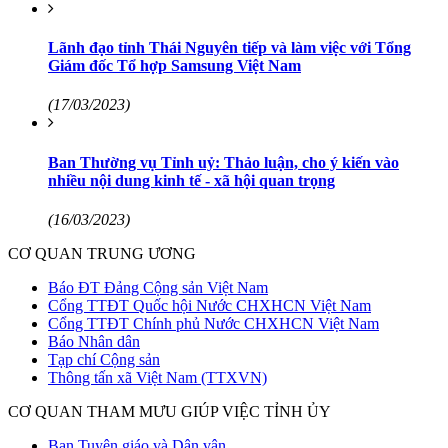
Lãnh đạo tỉnh Thái Nguyên tiếp và làm việc với Tổng
Giám đốc Tổ hợp Samsung Việt Nam
(17/03/2023)
Ban Thường vụ Tỉnh uỷ: Thảo luận, cho ý kiến vào
nhiều nội dung kinh tế - xã hội quan trọng
(16/03/2023)
CƠ QUAN TRUNG ƯƠNG
Báo ĐT Đảng Cộng sản Việt Nam
Cổng TTĐT Quốc hội Nước CHXHCN Việt Nam
Cổng TTĐT Chính phủ Nước CHXHCN Việt Nam
Báo Nhân dân
Tạp chí Cộng sản
Thông tấn xã Việt Nam (TTXVN)
CƠ QUAN THAM MƯU GIÚP VIỆC TỈNH ỦY
Ban Tuyên giáo và Dân vận