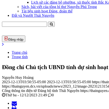
Lịch sử các đảng bộ phường, xã thuộc tỉnh Bắc Kạ
Sách, bài viết của tổng bí thư Nguyễn Phú Trọng
Tài liệu sinh hoạt Đảng, đoàn thể
Đất và Người Thái Nguyên
Đăng nhập
Trang chủ
Trong tỉnh
Đồng chí Chủ tịch UBND tỉnh dự sinh hoạ
Nguyễn Huy Hoàng
2023-12-13T03:50:55-05:00
2023-12-13T03:50:55-05:00
https://th
https://thainguyen.dcs.vn/uploads/news/2023_12/image-2023121315
Cổng thông tin điện tử Đảng bộ tỉnh Thái Nguyên
https://thainguyen
Thứ ba - 12/12/2023 21:49
0