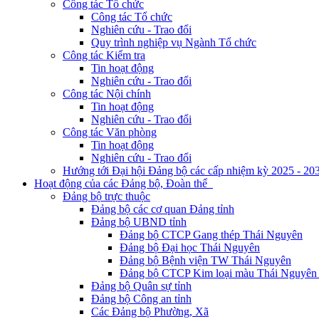
Công tác Tổ chức
Công tác Tổ chức
Nghiên cứu - Trao đổi
Quy trình nghiệp vụ Ngành Tổ chức
Công tác Kiểm tra
Tin hoạt động
Nghiên cứu - Trao đổi
Công tác Nội chính
Tin hoạt động
Nghiên cứu - Trao đổi
Công tác Văn phòng
Tin hoạt động
Nghiên cứu - Trao đổi
Hướng tới Đại hội Đảng bộ các cấp nhiệm kỳ 2025 - 20
Hoạt động của các Đảng bộ, Đoàn thể
Đảng bộ trực thuộc
Đảng bộ các cơ quan Đảng tỉnh
Đảng bộ UBND tỉnh
Đảng bộ CTCP Gang thép Thái Nguyên
Đảng bộ Đại học Thái Nguyên
Đảng bộ Bệnh viện TW Thái Nguyên
Đảng bộ CTCP Kim loại màu Thái Nguyên 
Đảng bộ Quân sự tỉnh
Đảng bộ Công an tỉnh
Các Đảng bộ Phường, Xã