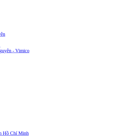
yên
n
guyên - Vimico
ch Hồ Chí Minh