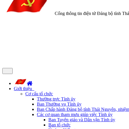
Cổng thông tin điện tử Đảng bộ tỉnh Th
Giới thiệu
Cơ cấu tổ chức
Thường trực Tỉnh ủy
Ban Thường vụ Tỉnh ủy
Ban Chấp hành Đảng bộ tỉnh Thái Nguyên, nhiệm
Các cơ quan tham mưu giúp việc Tỉnh ủy
Ban Tuyên giáo và Dân vận Tỉnh ủy
Ban tổ chức