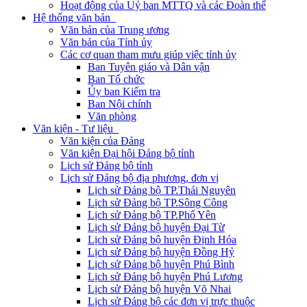
Hoạt động của Uỷ ban MTTQ và các Đoàn thể
Hệ thống văn bản
Văn bản của Trung ương
Văn bản của Tỉnh ủy
Các cơ quan tham mưu giúp việc tỉnh ủy
Ban Tuyên giáo và Dân vận
Ban Tổ chức
Ủy ban Kiểm tra
Ban Nội chính
Văn phòng
Văn kiện - Tư liệu
Văn kiện của Đảng
Văn kiện Đại hội Đảng bộ tỉnh
Lịch sử Đảng bộ tỉnh
Lịch sử Đảng bộ địa phương, đơn vị
Lịch sử Đảng bộ TP.Thái Nguyên
Lịch sử Đảng bộ TP.Sông Công
Lịch sử Đảng bộ TP.Phổ Yên
Lịch sử Đảng bộ huyện Đại Từ
Lịch sử Đảng bộ huyện Định Hóa
Lịch sử Đảng bộ huyện Đồng Hỷ
Lịch sử Đảng bộ huyện Phú Bình
Lịch sử Đảng bộ huyện Phú Lương
Lịch sử Đảng bộ huyện Võ Nhai
Lịch sử Đảng bộ các đơn vị trực thuộc