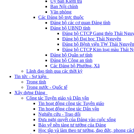
Ủy ban Kiểm tra
Ban Nội chính
Văn phòng
Các Đảng bộ trực thuộc
Đảng bộ các cơ quan Đảng tỉnh
Đảng bộ UBND tỉnh
Đảng bộ CTCP Gang thép Thái Ngu
Đảng bộ Đại học Thái Nguyên
Đảng bộ Bệnh viện TW Thái Nguyê
Đảng bộ CTCP Kim loại màu Thái N
Đảng bộ Quân sự tỉnh
Đảng bộ Công an tỉnh
Các Đảng bộ Phường, Xã
Lãnh đạo tỉnh qua các thời kỳ
Tin tức - Sự kiện
Trong tỉnh
Trong nước - Quốc tế
Xây dựng Đảng
Công tác Tuyên giáo và Dân vận
Tin hoạt động công tác Tuyên giáo
Tin hoạt động công tác Dân vận
Nghiên cứu - Trao đổi
Đưa nghị quyết của Đảng vào cuộc sống
Bảo vệ nền tảng tư tưởng của Đảng
Học tập và làm theo tư tưởng, đạo đức, phong cá