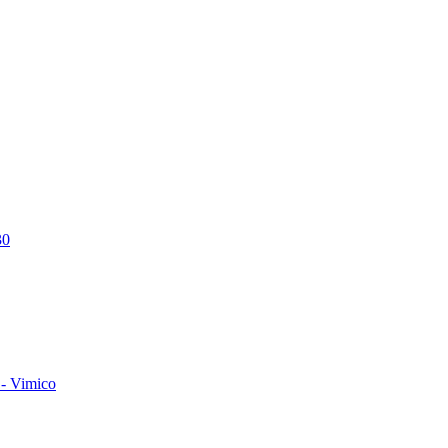
30
- Vimico