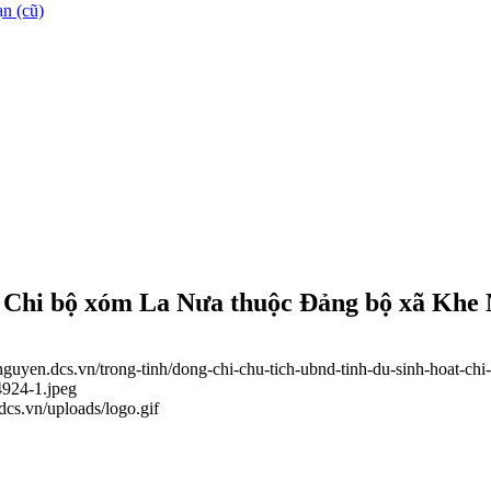
n (cũ)
t Chi bộ xóm La Nưa thuộc Đảng bộ xã Khe
ainguyen.dcs.vn/trong-tinh/dong-chi-chu-tich-ubnd-tinh-du-sinh-hoat
4924-1.jpeg
.dcs.vn/uploads/logo.gif