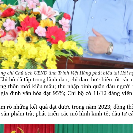
ng chí Chủ tịch UBND tỉnh
Trịnh Việt Hùng
phát biểu tại Hội n
i bộ đã tập trung lãnh đạo, chỉ đạo thực hiện tốt các 
ông thôn mới kiểu mẫu; thu nhập bình quân đầu người 
 gia đình văn hóa đạt 95%; Chi bộ có 11/12 đảng viên
làm rõ những kết quả đạt được trong năm 2023; đồng thờ
n phẩm trà; phát triển các mô hình kinh tế; đầu tư các