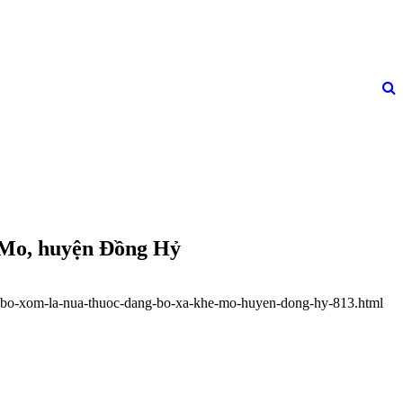
 Mo, huyện Đồng Hỷ
-chi-bo-xom-la-nua-thuoc-dang-bo-xa-khe-mo-huyen-dong-hy-813.html