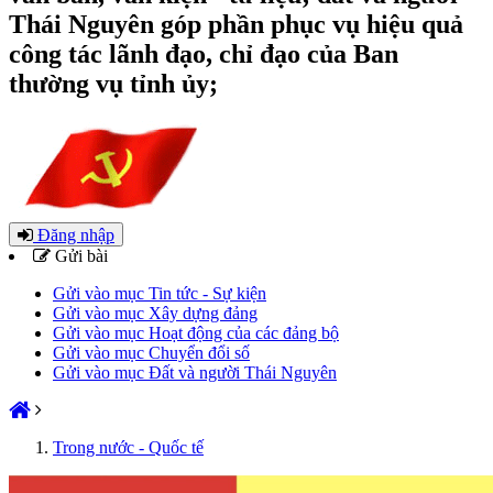
Thái Nguyên góp phần phục vụ hiệu quả
công tác lãnh đạo, chỉ đạo của Ban
thường vụ tỉnh ủy;
Đăng nhập
Gửi bài
Gửi vào mục Tin tức - Sự kiện
Gửi vào mục Xây dựng đảng
Gửi vào mục Hoạt động của các đảng bộ
Gửi vào mục Chuyển đổi số
Gửi vào mục Đất và người Thái Nguyên
Trong nước - Quốc tế