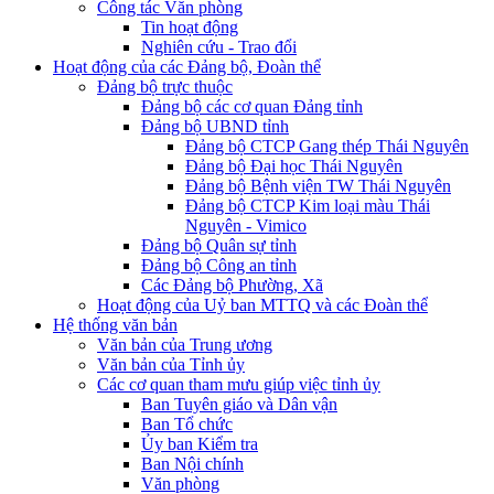
Công tác Văn phòng
Tin hoạt động
Nghiên cứu - Trao đổi
Hoạt động của các Đảng bộ, Đoàn thể
Đảng bộ trực thuộc
Đảng bộ các cơ quan Đảng tỉnh
Đảng bộ UBND tỉnh
Đảng bộ CTCP Gang thép Thái Nguyên
Đảng bộ Đại học Thái Nguyên
Đảng bộ Bệnh viện TW Thái Nguyên
Đảng bộ CTCP Kim loại màu Thái
Nguyên - Vimico
Đảng bộ Quân sự tỉnh
Đảng bộ Công an tỉnh
Các Đảng bộ Phường, Xã
Hoạt động của Uỷ ban MTTQ và các Đoàn thể
Hệ thống văn bản
Văn bản của Trung ương
Văn bản của Tỉnh ủy
Các cơ quan tham mưu giúp việc tỉnh ủy
Ban Tuyên giáo và Dân vận
Ban Tổ chức
Ủy ban Kiểm tra
Ban Nội chính
Văn phòng