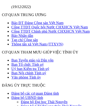
(19/12/2022)
CƠ QUAN TRUNG ƯƠNG
Báo ĐT Đảng Cộng sản Việt Nam
Cổng TTĐT Quốc hội Nước CHXHCN Việt Nam
Cổng TTĐT Chính phủ Nước CHXHCN Việt Nam
Báo Nhân dân
Tạp chí Cộng sản
Thông tấn xã Việt Nam (TTXVN)
CƠ QUAN THAM MƯU GIÚP VIỆC TỈNH ỦY
Ban Tuyên giáo và Dân vận
Ban Tổ chức Tỉnh uỷ
Uỷ ban Kiểm tra Tỉnh uỷ
Ban Nội chính Tỉnh uỷ
Văn phòng Tỉnh ủy
ĐẢNG ỦY TRỰC THUỘC
Đảng bộ các cơ quan Đảng tỉnh
Đảng bộ UBND tỉnh
Đảng bộ Đại học Thái Nguyên