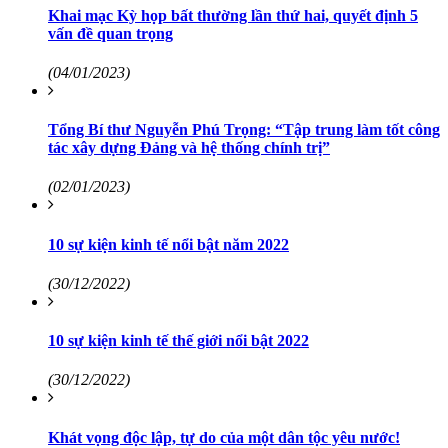
Khai mạc Kỳ họp bất thường lần thứ hai, quyết định 5
vấn đề quan trọng
(04/01/2023)
Tổng Bí thư Nguyễn Phú Trọng: “Tập trung làm tốt công
tác xây dựng Đảng và hệ thống chính trị”
(02/01/2023)
10 sự kiện kinh tế nổi bật năm 2022
(30/12/2022)
10 sự kiện kinh tế thế giới nổi bật 2022
(30/12/2022)
Khát vọng độc lập, tự do của một dân tộc yêu nước!