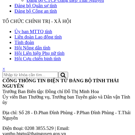
Đảng bộ CTCP Gang thép Thái Nguyên
Đảng bộ Quân sự tỉnh
Đảng bộ Công an tỉnh
TỔ CHỨC CHÍNH TRỊ - XÃ HỘI
Ủy ban MTTQ tỉnh
Liên đoàn Lao động tỉnh
Tỉnh đoàn
Hội Nông dân tỉnh
Hội Liên hiệp Phụ nữ tỉnh
Hội Cựu chiến binh tỉnh
×
CỔNG THÔNG TIN ĐIỆN TỬ ĐẢNG BỘ TỈNH THÁI
NGUYÊN
Trưởng Ban Biên tập: Đồng chí Đỗ Thị Minh Hoa
Ủy viên Ban Thường vụ, Trưởng ban Tuyên giáo và Dân vận Tỉnh
ủy
Địa chỉ: Số 28 - Đ.Phan Đình Phùng - P.Phan Đình Phùng - T.Thái
Nguyên
Điện thoại: 0208 3855.529 | Email:
vanthu.btgtu@thainguyen.gov.vn