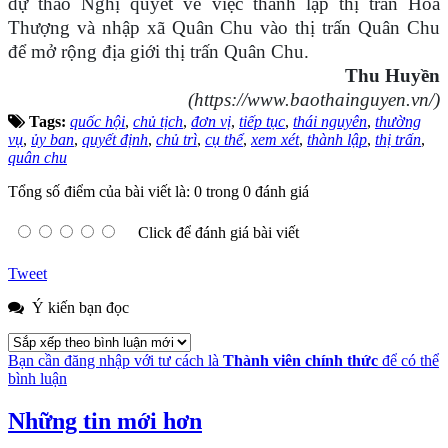
dự thảo Nghị quyết về việc thành lập thị trấn Hóa
Thượng và nhập xã Quân Chu vào thị trấn Quân Chu
để mở rộng địa giới thị trấn Quân Chu.
Thu Huyền
(https://www.baothainguyen.vn/)
Tags:
quốc hội
,
chủ tịch
,
đơn vị
,
tiếp tục
,
thái nguyên
,
thường
vụ
,
ủy ban
,
quyết định
,
chủ trì
,
cụ thể
,
xem xét
,
thành lập
,
thị trấn
,
quân chu
Tổng số điểm của bài viết là: 0 trong 0 đánh giá
Click để đánh giá bài viết
Tweet
Ý kiến bạn đọc
Bạn cần đăng nhập với tư cách là
Thành viên chính thức
để có thể
bình luận
Những tin mới hơn