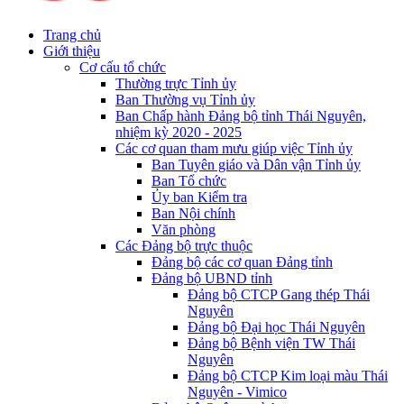
Trang chủ
Giới thiệu
Cơ cấu tổ chức
Thường trực Tỉnh ủy
Ban Thường vụ Tỉnh ủy
Ban Chấp hành Đảng bộ tỉnh Thái Nguyên,
nhiệm kỳ 2020 - 2025
Các cơ quan tham mưu giúp việc Tỉnh ủy
Ban Tuyên giáo và Dân vận Tỉnh ủy
Ban Tổ chức
Ủy ban Kiểm tra
Ban Nội chính
Văn phòng
Các Đảng bộ trực thuộc
Đảng bộ các cơ quan Đảng tỉnh
Đảng bộ UBND tỉnh
Đảng bộ CTCP Gang thép Thái
Nguyên
Đảng bộ Đại học Thái Nguyên
Đảng bộ Bệnh viện TW Thái
Nguyên
Đảng bộ CTCP Kim loại màu Thái
Nguyên - Vimico