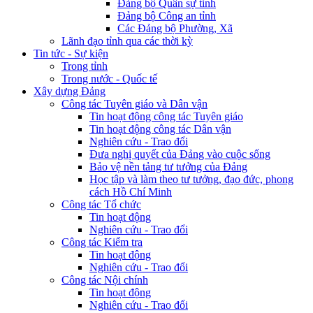
Đảng bộ Quân sự tỉnh
Đảng bộ Công an tỉnh
Các Đảng bộ Phường, Xã
Lãnh đạo tỉnh qua các thời kỳ
Tin tức - Sự kiện
Trong tỉnh
Trong nước - Quốc tế
Xây dựng Đảng
Công tác Tuyên giáo và Dân vận
Tin hoạt động công tác Tuyên giáo
Tin hoạt động công tác Dân vận
Nghiên cứu - Trao đổi
Đưa nghị quyết của Đảng vào cuộc sống
Bảo vệ nền tảng tư tưởng của Đảng
Học tập và làm theo tư tưởng, đạo đức, phong
cách Hồ Chí Minh
Công tác Tổ chức
Tin hoạt động
Nghiên cứu - Trao đổi
Công tác Kiểm tra
Tin hoạt động
Nghiên cứu - Trao đổi
Công tác Nội chính
Tin hoạt động
Nghiên cứu - Trao đổi