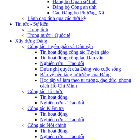
Đảng bộ Quân sự tỉnh
Đảng bộ Công an tỉnh
Các Đảng bộ Phường, Xã
Lãnh đạo tỉnh qua các thời kỳ
Tin tức - Sự kiện
Trong tỉnh
Trong nước - Quốc tế
Xây dựng Đảng
Công tác Tuyên giáo và Dân vận
Tin hoạt động công tác Tuyên giáo
Tin hoạt động công tác Dân vận
Nghiên cứu - Trao đổi
Đưa nghị quyết của Đảng vào cuộc sống
Bảo vệ nền tảng tư tưởng của Đảng
Học tập và làm theo tư tưởng, đạo đức, phong
cách Hồ Chí Minh
Công tác Tổ chức
Tin hoạt động
Nghiên cứu - Trao đổi
Công tác Kiểm tra
Tin hoạt động
Nghiên cứu - Trao đổi
Công tác Nội chính
Tin hoạt động
Nghiên cứu - Trao đổi