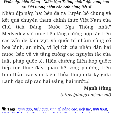
Đoàn đại biểu Đảng “Nước Nga Thống nhất” đặt vòng hoa
tại Đài tưởng niệm các Anh hùng liệt sĩ
Nhân dịp này, hai bên đã ra Tuyên bố chung về
kết quả chuyến thăm chính thức Việt Nam của
Chủ tịch Đảng “Nước Nga Thống nhất”
Medvedev với mục tiêu tăng cường hợp tác trên
các vấn đề khu vực và quốc tế nhằm củng cố
hòa bình, an ninh, vì lợi ích của nhân dân hai
nước; bảo vệ và tăng cường các nguyên tắc của
luật pháp quốc tế, Hiến chương Liên hợp quốc;
tiếp tục thúc đẩy quan hệ song phương trên
tinh thần các văn kiện, thỏa thuận đã ký giữa
Lãnh đạo cấp cao hai Đảng, hai nước./.
Mạnh Hùng
(https://dangcongsan.vn/)
Tags:
lãnh đạo
,
hiệu quả
,
kinh tế
,
nâng cao
,
tiếp tục
,
linh hoạt
,