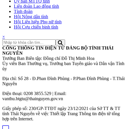
Ủy ban MTTQ tỉnh
Liên đoàn Lao động tỉnh
Tỉnh đoàn
Hội Nông dân tỉnh
Hội Liên hiệp Phụ nữ tỉnh
Hội Cựu chiến binh tỉnh
×
CỔNG THÔNG TIN ĐIỆN TỬ ĐẢNG BỘ TỈNH THÁI
NGUYÊN
Trưởng Ban Biên tập: Đồng chí Đỗ Thị Minh Hoa
Ủy viên Ban Thường vụ, Trưởng ban Tuyên giáo và Dân vận Tỉnh
ủy
Địa chỉ: Số 28 - Đ.Phan Đình Phùng - P.Phan Đình Phùng - T.Thái
Nguyên
Điện thoại: 0208 3855.529 | Email:
vanthu.btgtu@thainguyen.gov.vn
Giấy phép số: 230/GP-TTĐT ngày 23/12/2021 của Sở TT & TT
tỉnh Thái Nguyên về việc Thiết lập Trang Thông tin điện tử tổng
hợp trên Internet.