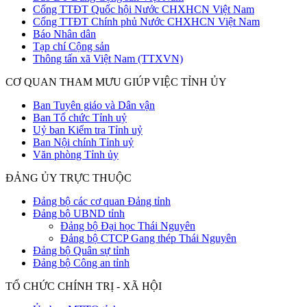
Cổng TTĐT Quốc hội Nước CHXHCN Việt Nam
Cổng TTĐT Chính phủ Nước CHXHCN Việt Nam
Báo Nhân dân
Tạp chí Cộng sản
Thông tấn xã Việt Nam (TTXVN)
CƠ QUAN THAM MƯU GIÚP VIỆC TỈNH ỦY
Ban Tuyên giáo và Dân vận
Ban Tổ chức Tỉnh uỷ
Uỷ ban Kiểm tra Tỉnh uỷ
Ban Nội chính Tỉnh uỷ
Văn phòng Tỉnh ủy
ĐẢNG ỦY TRỰC THUỘC
Đảng bộ các cơ quan Đảng tỉnh
Đảng bộ UBND tỉnh
Đảng bộ Đại học Thái Nguyên
Đảng bộ CTCP Gang thép Thái Nguyên
Đảng bộ Quân sự tỉnh
Đảng bộ Công an tỉnh
TỔ CHỨC CHÍNH TRỊ - XÃ HỘI