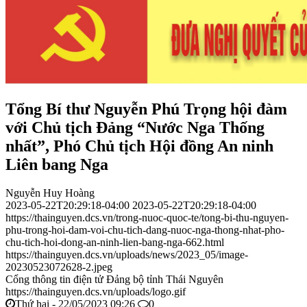
Tổng Bí thư Nguyễn Phú Trọng hội đàm
với Chủ tịch Đảng “Nước Nga Thống
nhất”, Phó Chủ tịch Hội đồng An ninh
Liên bang Nga
Nguyễn Huy Hoàng
2023-05-22T20:29:18-04:00
2023-05-22T20:29:18-04:00
https://thainguyen.dcs.vn/trong-nuoc-quoc-te/tong-bi-thu-nguyen-
phu-trong-hoi-dam-voi-chu-tich-dang-nuoc-nga-thong-nhat-pho-
chu-tich-hoi-dong-an-ninh-lien-bang-nga-662.html
https://thainguyen.dcs.vn/uploads/news/2023_05/image-
20230523072628-2.jpeg
Cổng thông tin điện tử Đảng bộ tỉnh Thái Nguyên
https://thainguyen.dcs.vn/uploads/logo.gif
Thứ hai - 22/05/2023 09:26
0