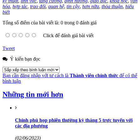
kỹ thuật
,
lĩnh vực
,
tăng cường
,
định hướng
,
giáo dục
,
khoa học
,
văn
hóa
,
hợp tác
,
trao đổi
,
quan hệ
,
tin cậy
,
hơn nữa
,
thỏa thuận
,
hiểu
biết
Tổng số điểm của bài viết là: 0 trong 0 đánh giá
Click để đánh giá bài viết
Tweet
Ý kiến bạn đọc
Bạn cần đăng nhập với tư cách là
Thành viên chính thức
để có thể
bình luận
Những tin mới hơn
Chính phủ họp phiên thường kỳ tháng 5 trực tuyến với
các địa phương
(02/06/2023)