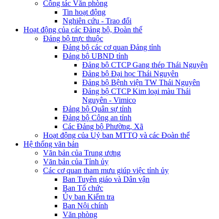
Công tác Văn phòng
Tin hoạt động
Nghiên cứu - Trao đổi
Hoạt động của các Đảng bộ, Đoàn thể
Đảng bộ trực thuộc
Đảng bộ các cơ quan Đảng tỉnh
Đảng bộ UBND tỉnh
Đảng bộ CTCP Gang thép Thái Nguyên
Đảng bộ Đại học Thái Nguyên
Đảng bộ Bệnh viện TW Thái Nguyên
Đảng bộ CTCP Kim loại màu Thái
Nguyên - Vimico
Đảng bộ Quân sự tỉnh
Đảng bộ Công an tỉnh
Các Đảng bộ Phường, Xã
Hoạt động của Uỷ ban MTTQ và các Đoàn thể
Hệ thống văn bản
Văn bản của Trung ương
Văn bản của Tỉnh ủy
Các cơ quan tham mưu giúp việc tỉnh ủy
Ban Tuyên giáo và Dân vận
Ban Tổ chức
Ủy ban Kiểm tra
Ban Nội chính
Văn phòng