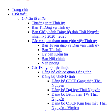
Trang chủ
Giới thiệu
Cơ cấu tổ chức
Thường trực Tỉnh ủy
Ban Thường vụ Tỉnh ủy
Ban Chấp hành Đảng bộ tỉnh Thái Nguyên,
nhiệm kỳ 2020 - 2025
Các cơ quan tham mưu giúp việc Tỉnh ủy
Ban Tuyên giáo và Dân vận Tỉnh ủy
Ban Tổ chức
Ủy ban Kiểm tra
Ban Nội chính
Văn phòng
Các Đảng bộ trực thuộc
Đảng bộ các cơ quan Đảng tỉnh
Đảng bộ UBND tỉnh
Đảng bộ CTCP Gang thép Thái
Nguyên
Đảng bộ Đại học Thái Nguyên
Đảng bộ Bệnh viện TW Thái
Nguyên
Đảng bộ CTCP Kim loại màu Thái
Nguyên - Vimico