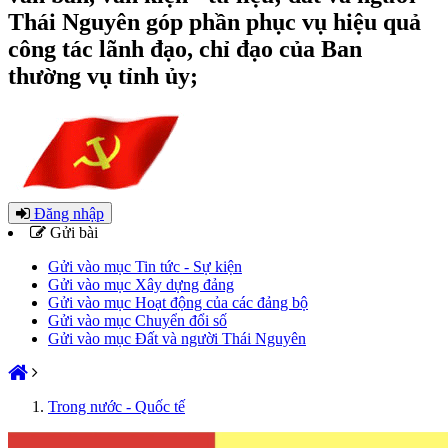
Thái Nguyên góp phần phục vụ hiệu quả
công tác lãnh đạo, chỉ đạo của Ban
thường vụ tỉnh ủy;
Đăng nhập
Gửi bài
Gửi vào mục Tin tức - Sự kiện
Gửi vào mục Xây dựng đảng
Gửi vào mục Hoạt động của các đảng bộ
Gửi vào mục Chuyển đổi số
Gửi vào mục Đất và người Thái Nguyên
Trong nước - Quốc tế