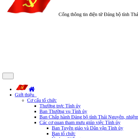
Cổng thông tin điện tử Đảng bộ tỉnh Th
Giới thiệu
Cơ cấu tổ chức
Thường trực Tỉnh ủy
Ban Thường vụ Tỉnh ủy
Ban Chấp hành Đảng bộ tỉnh Thái Nguyên, nhiệm
Các cơ quan tham mưu giúp việc Tỉnh ủy
Ban Tuyên giáo và Dân vận Tỉnh ủy
Ban tổ chức