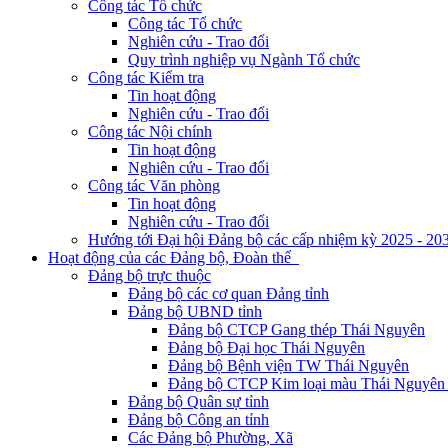
Công tác Tổ chức
Công tác Tổ chức
Nghiên cứu - Trao đổi
Quy trình nghiệp vụ Ngành Tổ chức
Công tác Kiểm tra
Tin hoạt động
Nghiên cứu - Trao đổi
Công tác Nội chính
Tin hoạt động
Nghiên cứu - Trao đổi
Công tác Văn phòng
Tin hoạt động
Nghiên cứu - Trao đổi
Hướng tới Đại hội Đảng bộ các cấp nhiệm kỳ 2025 - 20
Hoạt động của các Đảng bộ, Đoàn thể
Đảng bộ trực thuộc
Đảng bộ các cơ quan Đảng tỉnh
Đảng bộ UBND tỉnh
Đảng bộ CTCP Gang thép Thái Nguyên
Đảng bộ Đại học Thái Nguyên
Đảng bộ Bệnh viện TW Thái Nguyên
Đảng bộ CTCP Kim loại màu Thái Nguyên 
Đảng bộ Quân sự tỉnh
Đảng bộ Công an tỉnh
Các Đảng bộ Phường, Xã