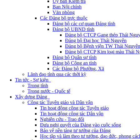
Ủy ban Kiểm tra
Ban Nội chính
Văn phòng
Các Đảng bộ trực thuộc
Đảng bộ các cơ quan Đảng tỉnh
Đảng bộ UBND tỉnh
Đảng bộ CTCP Gang thép Thái Ngu
Đảng bộ Đại học Thái Nguyên
Đảng bộ Bệnh viện TW Thái Nguyê
Đảng bộ CTCP Kim loại màu Thái N
Đảng bộ Quân sự tỉnh
Đảng bộ Công an tỉnh
Các Đảng bộ Phường, Xã
Lãnh đạo tỉnh qua các thời kỳ
Tin tức - Sự kiện
Trong tỉnh
Trong nước - Quốc tế
Xây dựng Đảng
Công tác Tuyên giáo và Dân vận
Tin hoạt động công tác Tuyên giáo
Tin hoạt động công tác Dân vận
Nghiên cứu - Trao đổi
Đưa nghị quyết của Đảng vào cuộc sống
Bảo vệ nền tảng tư tưởng của Đảng
Học tập và làm theo tư tưởng, đạo đức, phong cá