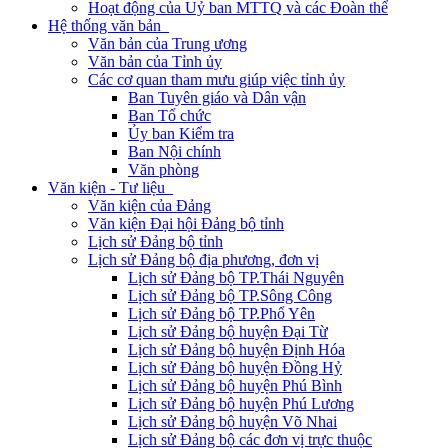
Hoạt động của Uỷ ban MTTQ và các Đoàn thể
Hệ thống văn bản
Văn bản của Trung ương
Văn bản của Tỉnh ủy
Các cơ quan tham mưu giúp việc tỉnh ủy
Ban Tuyên giáo và Dân vận
Ban Tổ chức
Ủy ban Kiểm tra
Ban Nội chính
Văn phòng
Văn kiện - Tư liệu
Văn kiện của Đảng
Văn kiện Đại hội Đảng bộ tỉnh
Lịch sử Đảng bộ tỉnh
Lịch sử Đảng bộ địa phương, đơn vị
Lịch sử Đảng bộ TP.Thái Nguyên
Lịch sử Đảng bộ TP.Sông Công
Lịch sử Đảng bộ TP.Phổ Yên
Lịch sử Đảng bộ huyện Đại Từ
Lịch sử Đảng bộ huyện Định Hóa
Lịch sử Đảng bộ huyện Đồng Hỷ
Lịch sử Đảng bộ huyện Phú Bình
Lịch sử Đảng bộ huyện Phú Lương
Lịch sử Đảng bộ huyện Võ Nhai
Lịch sử Đảng bộ các đơn vị trực thuộc