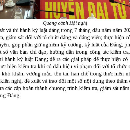
Quang cảnh Hội nghị
sát và thi hành kỷ luật đảng trong 7 tháng đầu năm năm 20
ra, giám sát đối với tổ chức đảng và đảng viên; thực hiện c
uyền, góp phần giữ nghiêm kỷ cương, kỷ luật của Đảng, ph
một số văn bản chỉ đạo, hướng dẫn trong công tác kiểm tr
hi hành kỷ luật Đảng; đề ra các giải pháp để thực hiện có
hực hiện kiểm tra khi có dấu hiệu vi phạm đối với tổ chức 
g khó khăn, vướng mắc, tồn tại, hạn chế trong thực hiện n
kiến nghị, đề xuất và trao đổi một số nội dung theo thẩm
a các cấp hoàn thành chương trình kiểm tra, giám sát năm 2
ong Đảng.