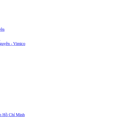
yên
n
guyên - Vimico
ch Hồ Chí Minh