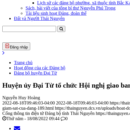
Lịch sử các đảng bộ phường, xã thuộc tỉnh Bắc Kạ
Sách, bài viết của tổng bí thư Nguyễn Phú Trọng
Tài liệu sinh hoạt Đảng, đoàn thể
Đất và Người Thái Nguyên
Đăng nhập
Trang chủ
Hoạt động của các Đảng bộ
Đảng bộ huyện Đại Từ
Huyện ủy Đại Từ tổ chức Hội nghị giao ban
Nguyễn Huy Hoàng
2022-08-18T09:46:03-04:00
2022-08-18T09:46:03-04:00
https://th
giam-sat-cua-dang-189.html
https://thainguyen.dcs.vn/uploads/hoa
Cổng thông tin điện tử Đảng bộ tỉnh Thái Nguyên
https://thainguyen
Thứ năm - 18/08/2022 09:44
0