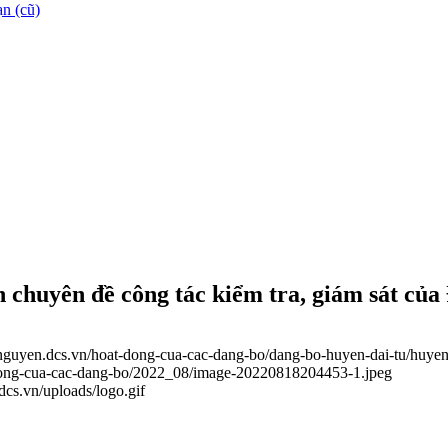
n (cũ)
 chuyên đề công tác kiểm tra, giám sát của
ainguyen.dcs.vn/hoat-dong-cua-cac-dang-bo/dang-bo-huyen-dai-tu/huyen
t-dong-cua-cac-dang-bo/2022_08/image-20220818204453-1.jpeg
.dcs.vn/uploads/logo.gif