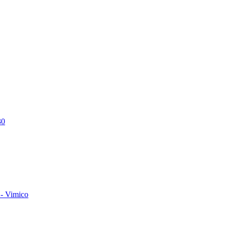
30
- Vimico