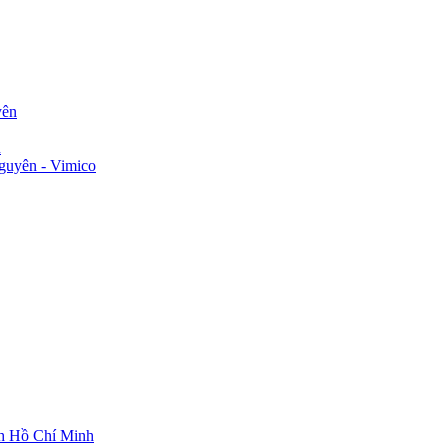
yên
n
guyên - Vimico
ch Hồ Chí Minh