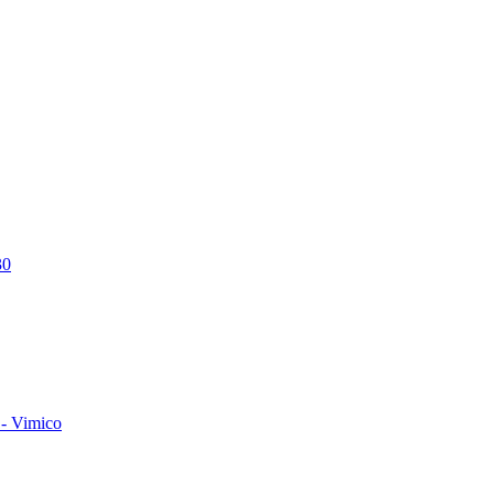
30
- Vimico