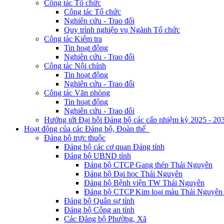
Công tác Tổ chức
Công tác Tổ chức
Nghiên cứu - Trao đổi
Quy trình nghiệp vụ Ngành Tổ chức
Công tác Kiểm tra
Tin hoạt động
Nghiên cứu - Trao đổi
Công tác Nội chính
Tin hoạt động
Nghiên cứu - Trao đổi
Công tác Văn phòng
Tin hoạt động
Nghiên cứu - Trao đổi
Hướng tới Đại hội Đảng bộ các cấp nhiệm kỳ 2025 - 20
Hoạt động của các Đảng bộ, Đoàn thể
Đảng bộ trực thuộc
Đảng bộ các cơ quan Đảng tỉnh
Đảng bộ UBND tỉnh
Đảng bộ CTCP Gang thép Thái Nguyên
Đảng bộ Đại học Thái Nguyên
Đảng bộ Bệnh viện TW Thái Nguyên
Đảng bộ CTCP Kim loại màu Thái Nguyên 
Đảng bộ Quân sự tỉnh
Đảng bộ Công an tỉnh
Các Đảng bộ Phường, Xã