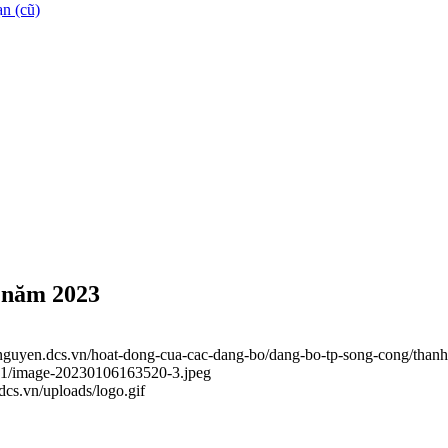
n (cũ)
 năm 2023
ainguyen.dcs.vn/hoat-dong-cua-cac-dang-bo/dang-bo-tp-song-cong/tha
_01/image-20230106163520-3.jpeg
.dcs.vn/uploads/logo.gif