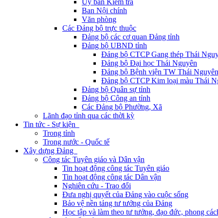
Ủy ban Kiểm tra
Ban Nội chính
Văn phòng
Các Đảng bộ trực thuộc
Đảng bộ các cơ quan Đảng tỉnh
Đảng bộ UBND tỉnh
Đảng bộ CTCP Gang thép Thái Ngu
Đảng bộ Đại học Thái Nguyên
Đảng bộ Bệnh viện TW Thái Nguyê
Đảng bộ CTCP Kim loại màu Thái N
Đảng bộ Quân sự tỉnh
Đảng bộ Công an tỉnh
Các Đảng bộ Phường, Xã
Lãnh đạo tỉnh qua các thời kỳ
Tin tức - Sự kiện
Trong tỉnh
Trong nước - Quốc tế
Xây dựng Đảng
Công tác Tuyên giáo và Dân vận
Tin hoạt động công tác Tuyên giáo
Tin hoạt động công tác Dân vận
Nghiên cứu - Trao đổi
Đưa nghị quyết của Đảng vào cuộc sống
Bảo vệ nền tảng tư tưởng của Đảng
Học tập và làm theo tư tưởng, đạo đức, phong cá