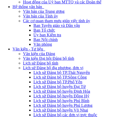
Hoạt động của Uỷ ban MTTQ và các Đoàn thể
Hệ thống văn bản
Văn bản của Trung ương
Văn bản của Tỉnh ủy
Các cơ quan tham mưu giúp việc tỉnh ủy
Ban Tuyên giáo và Dân vận
Ban Tổ chức
Ủy ban Kiểm tra
Ban Nội chính
Văn phòng
Văn kiện - Tư liệu
Văn kiện của Đảng
Văn kiện Đại hội Đảng bộ tỉnh
Lịch sử Đảng bộ tỉnh
Lịch sử Đảng bộ địa phương, đơn vị
Lịch sử Đảng bộ TP.Thái Nguyên
Lịch sử Đảng bộ TP.Sông Công
Lịch sử Đảng bộ TP.Phổ Yên
Lịch sử Đảng bộ huyện Đại Từ
Lịch sử Đảng bộ huyện Định Hóa
Lịch sử Đảng bộ huyện Đồng Hỷ
Lịch sử Đảng bộ huyện Phú Bình
Lịch sử Đảng bộ huyện Phú Lương
Lịch sử Đảng bộ huyện Võ Nhai
Lịch sử Đảng bộ các đơn vị trực thuộc