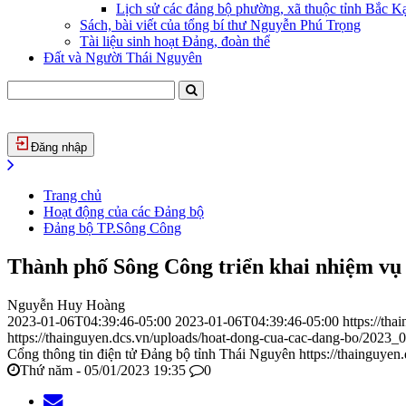
Lịch sử các đảng bộ phường, xã thuộc tỉnh Bắc Kạ
Sách, bài viết của tổng bí thư Nguyễn Phú Trọng
Tài liệu sinh hoạt Đảng, đoàn thể
Đất và Người Thái Nguyên
Đăng nhập
Trang chủ
Hoạt động của các Đảng bộ
Đảng bộ TP.Sông Công
Thành phố Sông Công triển khai nhiệm vụ
Nguyễn Huy Hoàng
2023-01-06T04:39:46-05:00
2023-01-06T04:39:46-05:00
https://th
https://thainguyen.dcs.vn/uploads/hoat-dong-cua-cac-dang-bo/2023
Cổng thông tin điện tử Đảng bộ tỉnh Thái Nguyên
https://thainguyen
Thứ năm - 05/01/2023 19:35
0