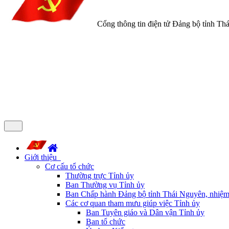
Cổng thông tin điện tử Đảng bộ tỉnh Th
Giới thiệu
Cơ cấu tổ chức
Thường trực Tỉnh ủy
Ban Thường vụ Tỉnh ủy
Ban Chấp hành Đảng bộ tỉnh Thái Nguyên, nhiệm
Các cơ quan tham mưu giúp việc Tỉnh ủy
Ban Tuyên giáo và Dân vận Tỉnh ủy
Ban tổ chức