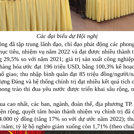
Các đại biểu dự Hội nghị
 đã tập trung lãnh đạo, chỉ đạo phát động các phong 
mục tiêu, nhiệm vụ năm 2022 và đạt được nhiều thành tự
 29,5% so với năm 2021; giá trị sản xuất công nghiệp
hàng hóa ước đạt 196 triệu USD, bằng 100,3% kế hoạc
ố giao; thu nhập bình quân đạt 85 triệu đồng/người/
ng Đảng và hệ thống chính trị đạt nhiều kết quả tích 
phong trào thi đua yêu nước được triển khai sâu rộng
ua cao nhất, các ban, ngành, đoàn thể, địa phương TP
iện rộng, quyết tâm hoàn thành nhiệm vụ chính trị đã đ
14.000 tỷ đồng (tăng 17% so với dự ước năm 2022); th
i/năm; tỷ lệ hộ nghèo giảm xuống còn 1,71% (theo chuẩ