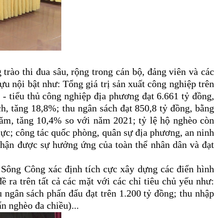
trào thi đua sâu, rộng trong cán bộ, đảng viên và các
u nội bật như: Tổng giá trị sản xuất công nghiệp trên
 - tiểu thủ công nghiệp địa phương đạt 6.661 tỷ đồng,
h, tăng 18,8%; thu ngân sách đạt 850,8 tỷ đồng, bằng
năm, tăng 10,4% so với năm 2021; tỷ lệ hộ nghèo còn
cực; công tác quốc phòng, quân sự địa phương, an ninh
, nhận được sự hưởng ứng của toàn thể nhân dân và đạt
. Sông Công xác định tích cực xây dựng các điển hình
ề ra trên tất cả các mặt với các chỉ tiêu chủ yếu như:
u ngân sách phấn đấu đạt trên 1.200 tỷ đồng; thu nhập
n nghèo đa chiều)...