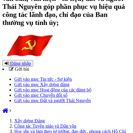
Thái Nguyên góp phần phục vụ hiệu quả
công tác lãnh đạo, chỉ đạo của Ban
thường vụ tỉnh ủy;
Đăng nhập
Gửi bài
Gửi vào mục Tin tức - Sự kiện
Gửi vào mục Xây dựng đảng
Gửi vào mục Hoạt động của các đảng bộ
Gửi vào mục Chuyển đổi số
Gửi vào mục Đất và người Thái Nguyên
Xây dựng Đảng
Công tác Tuyên giáo và Dân vận
Học tập và làm theo tư tưởng, đạo đức, phong cách Hồ Chí