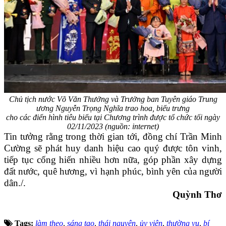
Chủ tịch nước Võ Văn Thưởng và Trưởng ban Tuyên giáo Trung
ương Nguyễn Trọng Nghĩa trao hoa, biểu trưng
cho các điển hình tiêu biểu tại Chương trình được tổ chức tối ngày
02/11/2023
(nguồn: internet)
Tin tưởng rằng trong thời gian tới, đồng chí Trần Minh
Cường sẽ phát huy danh hiệu cao quý được tôn vinh,
tiếp tục cống hiến nhiều hơn nữa, góp phần xây dựng
đất nước, quê hương, vì hạnh phúc, bình yên của người
dân./.
Quỳnh Thơ
Tags:
làm theo
,
sáng tạo
,
thái nguyên
,
ủy viên
,
thường vụ
,
bí