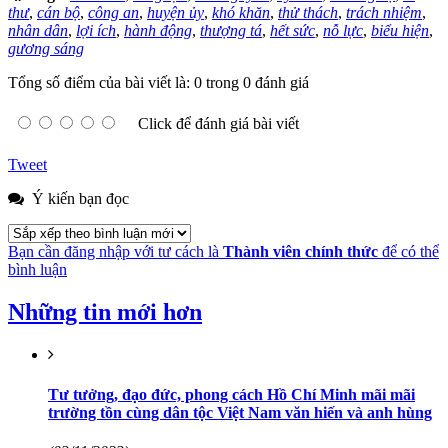
thư
,
cán bộ
,
công an
,
huyện ủy
,
khó khăn
,
thử thách
,
trách nhiệm
,
nhân dân
,
lợi ích
,
hành động
,
thượng tá
,
hết sức
,
nỗ lực
,
biểu hiện
,
gương sáng
Tổng số điểm của bài viết là: 0 trong 0 đánh giá
Click để đánh giá bài viết
Tweet
Ý kiến bạn đọc
Bạn cần đăng nhập với tư cách là
Thành viên chính thức
để có thể
bình luận
Những tin mới hơn
Tư tưởng, đạo đức, phong cách Hồ Chí Minh mãi mãi
trường tồn cùng dân tộc Việt Nam văn hiến và anh hùng