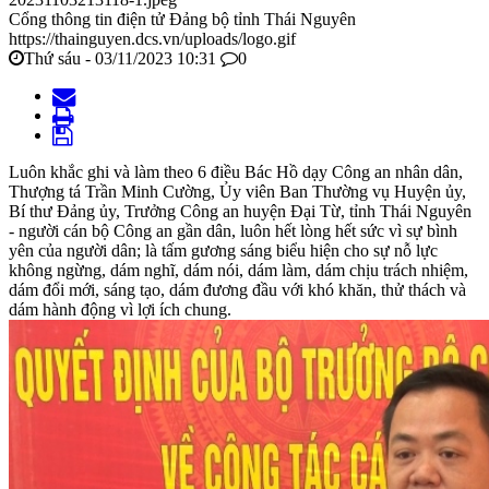
Cổng thông tin điện tử Đảng bộ tỉnh Thái Nguyên
https://thainguyen.dcs.vn/uploads/logo.gif
Thứ sáu - 03/11/2023 10:31
0
Luôn khắc ghi và làm theo 6 điều Bác Hồ dạy Công an nhân dân,
Thượng tá Trần Minh Cường, Ủy viên Ban Thường vụ Huyện ủy,
Bí thư Đảng ủy, Trưởng Công an huyện Đại Từ, tỉnh Thái Nguyên
- người cán bộ Công an gần dân, luôn hết lòng hết sức vì sự bình
yên của người dân; là tấm gương sáng biểu hiện cho sự nỗ lực
không ngừng, dám nghĩ, dám nói, dám làm, dám chịu trách nhiệm,
dám đổi mới, sáng tạo, dám đương đầu với khó khăn, thử thách và
dám hành động vì lợi ích chung.