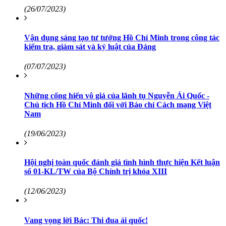
(26/07/2023)
Vận dụng sáng tạo tư tưởng Hồ Chí Minh trong công tác
kiểm tra, giám sát và kỷ luật của Đảng
(07/07/2023)
Những cống hiến vô giá của lãnh tụ Nguyễn Ái Quốc -
Chủ tịch Hồ Chí Minh đối với Báo chí Cách mạng Việt
Nam
(19/06/2023)
Hội nghị toàn quốc đánh giá tình hình thực hiện Kết luận
số 01-KL/TW của Bộ Chính trị khóa XIII
(12/06/2023)
Vang vọng lời Bác: Thi đua ái quốc!