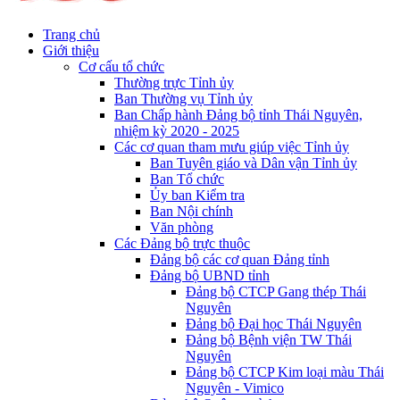
Trang chủ
Giới thiệu
Cơ cấu tổ chức
Thường trực Tỉnh ủy
Ban Thường vụ Tỉnh ủy
Ban Chấp hành Đảng bộ tỉnh Thái Nguyên,
nhiệm kỳ 2020 - 2025
Các cơ quan tham mưu giúp việc Tỉnh ủy
Ban Tuyên giáo và Dân vận Tỉnh ủy
Ban Tổ chức
Ủy ban Kiểm tra
Ban Nội chính
Văn phòng
Các Đảng bộ trực thuộc
Đảng bộ các cơ quan Đảng tỉnh
Đảng bộ UBND tỉnh
Đảng bộ CTCP Gang thép Thái
Nguyên
Đảng bộ Đại học Thái Nguyên
Đảng bộ Bệnh viện TW Thái
Nguyên
Đảng bộ CTCP Kim loại màu Thái
Nguyên - Vimico