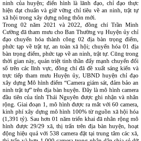
ninh của huyện; điển hình là lãnh đạo, chỉ đạo thực
hiện đạt chuẩn và giữ vững chỉ tiêu về an ninh, trật tự
xã hội trong xây dựng nông thôn mới.
Trong 02 năm 2021 và 2022, đồng chí Trần Minh
Cường đã tham mưu cho Ban Thường vụ Huyện ủy chỉ
đạo chuyển hóa thành công 02 địa bàn trọng điểm,
phức tạp về trật tự, an toàn xã hội; chuyển hóa 01 địa
bàn trọng điểm, phức tạp về an ninh, trật tự. Cũng trong
thời gian này, quán triệt tinh thần đẩy mạnh chuyển đổi
số trên các lĩnh vực, đồng chí đã đề xuất sáng kiến và
trực tiếp tham mưu Huyện ủy, UBND huyện chỉ đạo
xây dựng Mô hình điểm “Camera giám sát, đảm bảo an
ninh trật tự” trên địa bàn huyện. Đây là mô hình camera
đầu tiên của tỉnh Thái Nguyên được ghi nhận và nhân
rộng. Giai đoạn 1, mô hình được ra mắt với 60 camera,
kinh phí xây dựng mô hình 100% từ nguồn xã hội hóa
(1,391 tỷ). Sau hơn 01 năm triển khai đã nhân rộng mô
hình được 29/29 xã, thị trấn trên địa bàn huyện, hoạt
động hiệu quả với 538 camera đặt tại trung tâm các xã,
thị trấn và hơn 1.000 camera trong nhân dân chia sẻ dữ