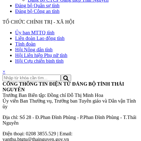
Đảng bộ Quân sự tỉnh
Đảng bộ Công an tỉnh
TỔ CHỨC CHÍNH TRỊ - XÃ HỘI
Ủy ban MTTQ tỉnh
Liên đoàn Lao động tỉnh
Tỉnh đoàn
Hội Nông dân tỉnh
Hội Liên hiệp Phụ nữ tỉnh
Hội Cựu chiến binh tỉnh
×
CỔNG THÔNG TIN ĐIỆN TỬ ĐẢNG BỘ TỈNH THÁI
NGUYÊN
Trưởng Ban Biên tập: Đồng chí Đỗ Thị Minh Hoa
Ủy viên Ban Thường vụ, Trưởng ban Tuyên giáo và Dân vận Tỉnh
ủy
Địa chỉ: Số 28 - Đ.Phan Đình Phùng - P.Phan Đình Phùng - T.Thái
Nguyên
Điện thoại: 0208 3855.529 | Email:
vanthu.btgtu@thainguyen.gov.vn