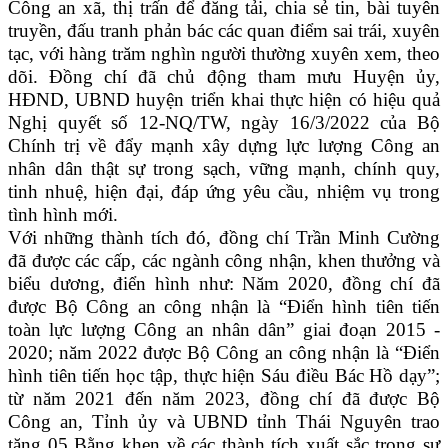
Công an xã, thị trấn để đăng tải, chia sẻ tin, bài tuyên
truyền, đấu tranh phản bác các quan điểm sai trái, xuyên
tạc, với hàng trăm nghìn người thường xuyên xem, theo
dõi. Đồng chí đã chủ động tham mưu Huyện ủy,
HĐND, UBND huyện triển khai thực hiện có hiệu quả
Nghị quyết số 12-NQ/TW, ngày 16/3/2022 của Bộ
Chính trị về đẩy mạnh xây dựng lực lượng Công an
nhân dân thật sự trong sạch, vững mạnh, chính quy,
tinh nhuệ, hiện đại, đáp ứng yêu cầu, nhiệm vụ trong
tình hình mới.
Với những thành tích đó, đồng chí Trần Minh Cường
đã được các cấp, các ngành công nhận, khen thưởng và
biểu dương, điển hình như: Năm 2020, đồng chí đã
được Bộ Công an công nhận là “Điển hình tiên tiến
toàn lực lượng Công an nhân dân” giai đoạn 2015 -
2020; năm 2022 được Bộ Công an công nhận là “Điển
hình tiên tiến học tập, thực hiện Sáu điều Bác Hồ dạy”;
từ năm 2021 đến năm 2023, đồng chí đã được Bộ
Công an, Tỉnh ủy và UBND tỉnh Thái Nguyên trao
tặng 05 Bằng khen về các thành tích xuất sắc trong sự