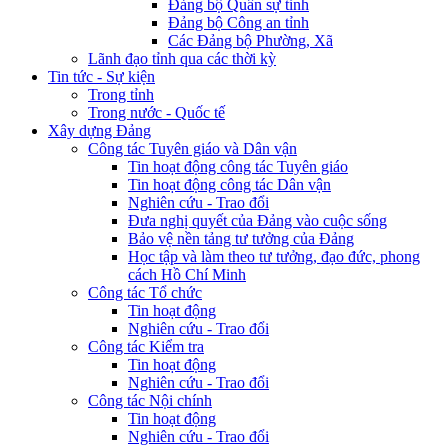
Đảng bộ Quân sự tỉnh
Đảng bộ Công an tỉnh
Các Đảng bộ Phường, Xã
Lãnh đạo tỉnh qua các thời kỳ
Tin tức - Sự kiện
Trong tỉnh
Trong nước - Quốc tế
Xây dựng Đảng
Công tác Tuyên giáo và Dân vận
Tin hoạt động công tác Tuyên giáo
Tin hoạt động công tác Dân vận
Nghiên cứu - Trao đổi
Đưa nghị quyết của Đảng vào cuộc sống
Bảo vệ nền tảng tư tưởng của Đảng
Học tập và làm theo tư tưởng, đạo đức, phong
cách Hồ Chí Minh
Công tác Tổ chức
Tin hoạt động
Nghiên cứu - Trao đổi
Công tác Kiểm tra
Tin hoạt động
Nghiên cứu - Trao đổi
Công tác Nội chính
Tin hoạt động
Nghiên cứu - Trao đổi