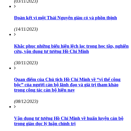
(03/11/2023)
Đoàn kết vì một Thái Nguyên giàu có và phồn thịnh
(14/11/2023)
Khắc phục những biểu hiện lệch lạc trong học tập, nghiên
cứu, vận dụng tư tưởng Hồ Chí Minh
(30/11/2023)
Quan điểm của Chủ tịch Hồ Chí Minh về “vị thế công
bộc” của người cán bộ lãnh đạo và giá trị tham khảo
trong công tác cán bộ hiện nay
(08/12/2023)
Vận dụng tư tưởng Hồ Chí Minh về huấn luyện cán bộ
trong giáo dục lý luận chính trị