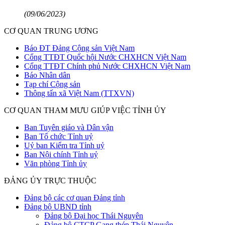
(09/06/2023)
CƠ QUAN TRUNG ƯƠNG
Báo ĐT Đảng Cộng sản Việt Nam
Cổng TTĐT Quốc hội Nước CHXHCN Việt Nam
Cổng TTĐT Chính phủ Nước CHXHCN Việt Nam
Báo Nhân dân
Tạp chí Cộng sản
Thông tấn xã Việt Nam (TTXVN)
CƠ QUAN THAM MƯU GIÚP VIỆC TỈNH ỦY
Ban Tuyên giáo và Dân vận
Ban Tổ chức Tỉnh uỷ
Uỷ ban Kiểm tra Tỉnh uỷ
Ban Nội chính Tỉnh uỷ
Văn phòng Tỉnh ủy
ĐẢNG ỦY TRỰC THUỘC
Đảng bộ các cơ quan Đảng tỉnh
Đảng bộ UBND tỉnh
Đảng bộ Đại học Thái Nguyên
Đảng bộ CTCP Gang thép Thái Nguyên