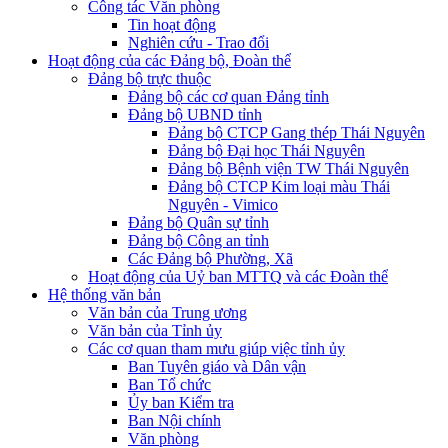
Công tác Văn phòng
Tin hoạt động
Nghiên cứu - Trao đổi
Hoạt động của các Đảng bộ, Đoàn thể
Đảng bộ trực thuộc
Đảng bộ các cơ quan Đảng tỉnh
Đảng bộ UBND tỉnh
Đảng bộ CTCP Gang thép Thái Nguyên
Đảng bộ Đại học Thái Nguyên
Đảng bộ Bệnh viện TW Thái Nguyên
Đảng bộ CTCP Kim loại màu Thái
Nguyên - Vimico
Đảng bộ Quân sự tỉnh
Đảng bộ Công an tỉnh
Các Đảng bộ Phường, Xã
Hoạt động của Uỷ ban MTTQ và các Đoàn thể
Hệ thống văn bản
Văn bản của Trung ương
Văn bản của Tỉnh ủy
Các cơ quan tham mưu giúp việc tỉnh ủy
Ban Tuyên giáo và Dân vận
Ban Tổ chức
Ủy ban Kiểm tra
Ban Nội chính
Văn phòng