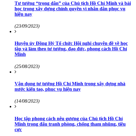
Tư tưởng “trọng dân” của Chủ tịch Hồ Chí Minh và bài
học trong xây dựng chính quyền vì nhân dân phục vụ
hiện nay
(23/09/2023)
Huyện ủy Đồng Hỷ Tổ chức Hội nghị chuyên đề về học
tập và làm theo tư tưởng, đạo đức, phong cách Hồ Chí
Minh
(25/08/2023)
Vận dụng tư tưởng Hồ Chí Minh trong xây dựng nhà
nước kiến tạo, phục vụ hiện nay
(14/08/2023)
Học tập phong cách nêu gương của Chủ tịch Hồ Chí
Minh trong đấu tranh phòng, chống tham nhũng, tiêu
cực