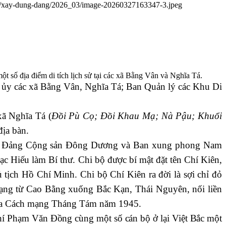
ads/xay-dung-dang/2026_03/image-20260327163347-3.jpeg
 số địa điểm di tích lịch sử tại các xã Bằng Vân và Nghĩa Tá.
g ủy các xã Bằng Vân, Nghĩa Tá; Ban Quản lý các Khu Di
xã Nghĩa Tá (
Đồi Pù Cọ; Đồi Khau Mạ; Nà Pậu; Khuổi
địa bàn.
ơng Đảng Cộng sản Đông Dương và Ban xung phong Nam
 Hiếu làm Bí thư. Chi bộ được bí mật đặt tên Chí Kiên,
ủ tịch Hồ Chí Minh. Chi bộ Chí Kiên ra đời là sợi chỉ đỏ
mạng từ Cao Bằng xuống Bắc Kạn, Thái Nguyên, nối liền
i của Cách mạng Tháng Tám năm 1945.
hí Phạm Văn Đồng cùng một số cán bộ ở lại Việt Bắc một