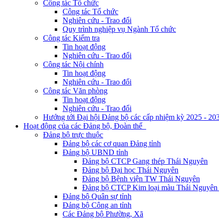
Công tác Tổ chức
Công tác Tổ chức
Nghiên cứu - Trao đổi
Quy trình nghiệp vụ Ngành Tổ chức
Công tác Kiểm tra
Tin hoạt động
Nghiên cứu - Trao đổi
Công tác Nội chính
Tin hoạt động
Nghiên cứu - Trao đổi
Công tác Văn phòng
Tin hoạt động
Nghiên cứu - Trao đổi
Hướng tới Đại hội Đảng bộ các cấp nhiệm kỳ 2025 - 20
Hoạt động của các Đảng bộ, Đoàn thể
Đảng bộ trực thuộc
Đảng bộ các cơ quan Đảng tỉnh
Đảng bộ UBND tỉnh
Đảng bộ CTCP Gang thép Thái Nguyên
Đảng bộ Đại học Thái Nguyên
Đảng bộ Bệnh viện TW Thái Nguyên
Đảng bộ CTCP Kim loại màu Thái Nguyên 
Đảng bộ Quân sự tỉnh
Đảng bộ Công an tỉnh
Các Đảng bộ Phường, Xã