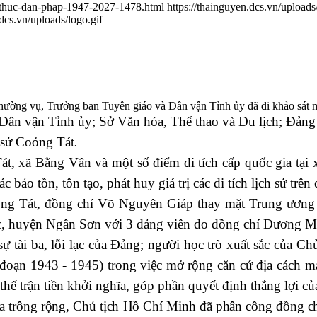
-thuc-dan-phap-1947-2027-1478.html
https://thainguyen.dcs.vn/uplo
.dcs.vn/uploads/logo.gif
ờng vụ, Trưởng ban Tuyên giáo và Dân vận Tỉnh ủy đã đi khảo sát một
Dân vận Tỉnh ủy; Sở Văn hóa, Thể thao và Du lịch; Đản
h sử Coỏng Tát
.
Tát, xã Bằng Vân và một số điểm di tích cấp quốc gia tại 
c bảo tồn, tôn tạo, phát huy giá trị các di tích lịch sử trên 
Coỏng Tát, đồng chí Võ Nguyên Giáp thay mặt Trung ư
c, huyện Ngân Sơn với 3 đảng viên do đồng chí Dương Mạc
 tài ba, lỗi lạc của Đảng; người học trò xuất sắc của Ch
 đoạn 1943 - 1945) trong việc mở rộng căn cứ địa cách 
 thế trận tiền khởi nghĩa, góp phần quyết định thắng lợ
a trông rộng, Chủ tịch Hồ Chí Minh đã phân công đồng c