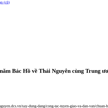
n (cũ)
80 năm Bác Hồ về Thái Nguyên cùng Trung ư
ainguyen.dcs.vn/xay-dung-dang/cong-tac-tuyen-giao-va-dan-van/chuan-