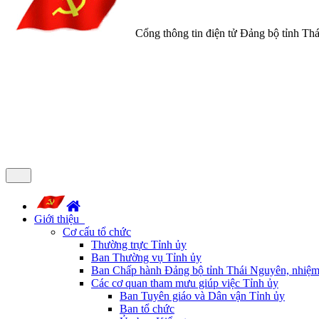
Cổng thông tin điện tử Đảng bộ tỉnh Th
Giới thiệu
Cơ cấu tổ chức
Thường trực Tỉnh ủy
Ban Thường vụ Tỉnh ủy
Ban Chấp hành Đảng bộ tỉnh Thái Nguyên, nhiệm
Các cơ quan tham mưu giúp việc Tỉnh ủy
Ban Tuyên giáo và Dân vận Tỉnh ủy
Ban tổ chức