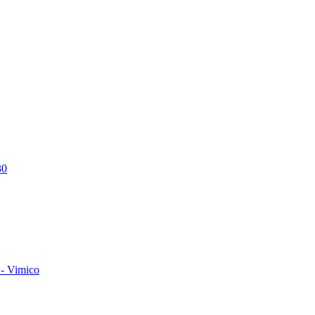
30
- Vimico