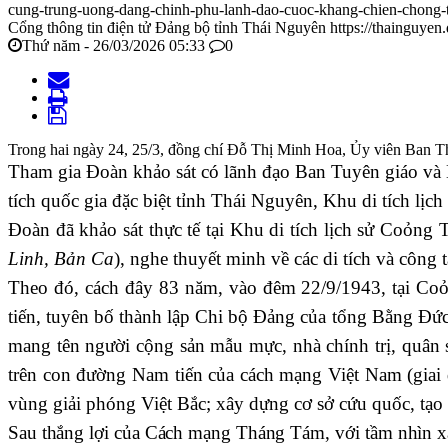
cung-trung-uong-dang-chinh-phu-lanh-dao-cuoc-khang-chien-chong
Cổng thông tin điện tử Đảng bộ tỉnh Thái Nguyên
https://thainguyen
Thứ năm - 26/03/2026 05:33
0
Trong hai ngày 24, 25/3, đồng chí Đỗ Thị Minh Hoa, Ủy viên Ban Thư
Tham gia Đoàn khảo sát có lãnh đạo Ban Tuyên giáo và 
tích quốc gia đặc biệt tỉnh Thái Nguyên, Khu di tích lịc
Đoàn đã khảo sát thực tế tại Khu di tích lịch sử Coỏng 
Linh, Bản Ca
), nghe thuyết minh về các di tích và công tá
Theo đó, cách đây 83 năm, vào đêm 22/9/1943, tại 
tiến, tuyên bố thành lập Chi bộ Đảng của tổng Bằng Đứ
mang tên người cộng sản mẫu mực, nhà chính trị, quân sự
trên con đường Nam tiến của cách mạng Việt Nam (giai
vùng giải phóng Việt Bắc; xây dựng cơ sở cứu quốc, tạo
Sau thắng lợi của Cách mạng Tháng Tám, với tầm nhìn x