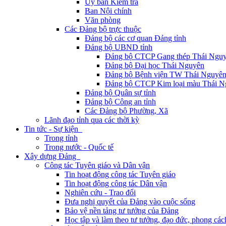
Ủy ban Kiểm tra
Ban Nội chính
Văn phòng
Các Đảng bộ trực thuộc
Đảng bộ các cơ quan Đảng tỉnh
Đảng bộ UBND tỉnh
Đảng bộ CTCP Gang thép Thái Ngu
Đảng bộ Đại học Thái Nguyên
Đảng bộ Bệnh viện TW Thái Nguyê
Đảng bộ CTCP Kim loại màu Thái N
Đảng bộ Quân sự tỉnh
Đảng bộ Công an tỉnh
Các Đảng bộ Phường, Xã
Lãnh đạo tỉnh qua các thời kỳ
Tin tức - Sự kiện
Trong tỉnh
Trong nước - Quốc tế
Xây dựng Đảng
Công tác Tuyên giáo và Dân vận
Tin hoạt động công tác Tuyên giáo
Tin hoạt động công tác Dân vận
Nghiên cứu - Trao đổi
Đưa nghị quyết của Đảng vào cuộc sống
Bảo vệ nền tảng tư tưởng của Đảng
Học tập và làm theo tư tưởng, đạo đức, phong cá