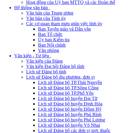
Hoạt động của Uỷ ban MTTQ và các Đoàn thể
Hệ thống văn bản
Văn bản của Trung ương
Văn bản của Tỉnh ủy
Các cơ quan tham mưu giúp việc tỉnh ủy
Ban Tuyên giáo và Dân vận
Ban Tổ chức
Ủy ban Kiểm tra
Ban Nội chính
Văn phòng
Văn kiện - Tư liệu
Văn kiện của Đảng
Văn kiện Đại hội Đảng bộ tỉnh
Lịch sử Đảng bộ tỉnh
Lịch sử Đảng bộ địa phương, đơn vị
Lịch sử Đảng bộ TP.Thái Nguyên
Lịch sử Đảng bộ TP.Sông Công
Lịch sử Đảng bộ TP.Phổ Yên
Lịch sử Đảng bộ huyện Đại Từ
Lịch sử Đảng bộ huyện Định Hóa
Lịch sử Đảng bộ huyện Đồng Hỷ
Lịch sử Đảng bộ huyện Phú Bình
Lịch sử Đảng bộ huyện Phú Lương
Lịch sử Đảng bộ huyện Võ Nhai
Lịch sử Đảng bộ các đơn vị trực thuộc