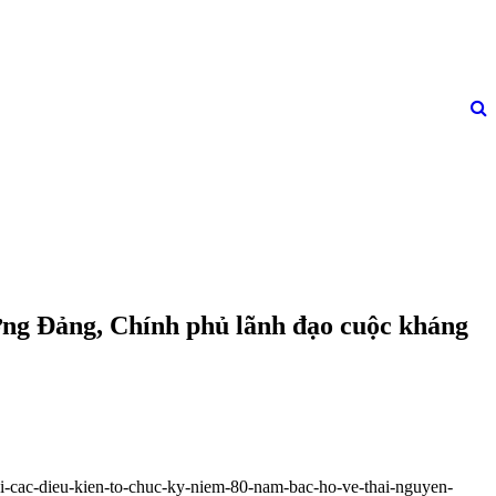
ơng Đảng, Chính phủ lãnh đạo cuộc kháng
bi-cac-dieu-kien-to-chuc-ky-niem-80-nam-bac-ho-ve-thai-nguyen-