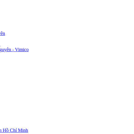
yên
n
guyên - Vimico
ch Hồ Chí Minh