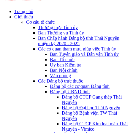
Trang chủ
Giới thiệu
Cơ cấu tổ chức
Thường trực Tỉnh ủy
Ban Thường vụ Tỉnh ủy
Ban Chấp hành Đảng bộ tỉnh Thái Nguyên,
nhiệm kỳ 2020 - 2025
Các cơ quan tham mưu giúp việc Tỉnh ủy
Ban Tuyên giáo và Dân vận Tỉnh ủy
Ban Tổ chức
Ủy ban Kiểm tra
Ban Nội chính
Văn phòng
Các Đảng bộ trực thuộc
Đảng bộ các cơ quan Đảng tỉnh
Đảng bộ UBND tỉnh
Đảng bộ CTCP Gang thép Thái
Nguyên
Đảng bộ Đại học Thái Nguyên
Đảng bộ Bệnh viện TW Thái
Nguyên
Đảng bộ CTCP Kim loại màu Thái
Nguyên - Vimico