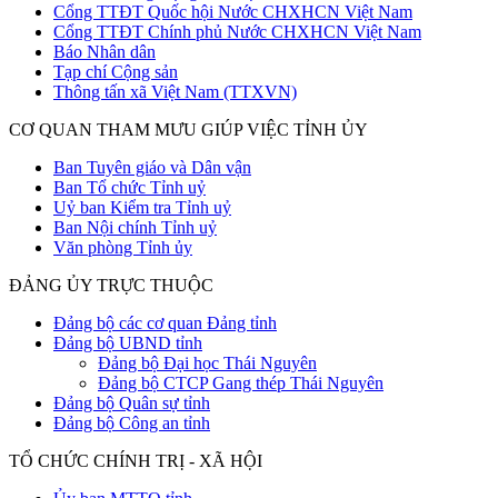
Cổng TTĐT Quốc hội Nước CHXHCN Việt Nam
Cổng TTĐT Chính phủ Nước CHXHCN Việt Nam
Báo Nhân dân
Tạp chí Cộng sản
Thông tấn xã Việt Nam (TTXVN)
CƠ QUAN THAM MƯU GIÚP VIỆC TỈNH ỦY
Ban Tuyên giáo và Dân vận
Ban Tổ chức Tỉnh uỷ
Uỷ ban Kiểm tra Tỉnh uỷ
Ban Nội chính Tỉnh uỷ
Văn phòng Tỉnh ủy
ĐẢNG ỦY TRỰC THUỘC
Đảng bộ các cơ quan Đảng tỉnh
Đảng bộ UBND tỉnh
Đảng bộ Đại học Thái Nguyên
Đảng bộ CTCP Gang thép Thái Nguyên
Đảng bộ Quân sự tỉnh
Đảng bộ Công an tỉnh
TỔ CHỨC CHÍNH TRỊ - XÃ HỘI