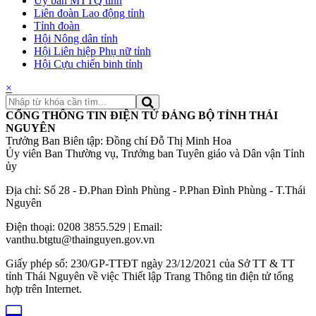
Ủy ban MTTQ tỉnh
Liên đoàn Lao động tỉnh
Tỉnh đoàn
Hội Nông dân tỉnh
Hội Liên hiệp Phụ nữ tỉnh
Hội Cựu chiến binh tỉnh
×
CỔNG THÔNG TIN ĐIỆN TỬ ĐẢNG BỘ TỈNH THÁI
NGUYÊN
Trưởng Ban Biên tập: Đồng chí Đỗ Thị Minh Hoa
Ủy viên Ban Thường vụ, Trưởng ban Tuyên giáo và Dân vận Tỉnh
ủy
Địa chỉ: Số 28 - Đ.Phan Đình Phùng - P.Phan Đình Phùng - T.Thái
Nguyên
Điện thoại: 0208 3855.529 | Email:
vanthu.btgtu@thainguyen.gov.vn
Giấy phép số: 230/GP-TTĐT ngày 23/12/2021 của Sở TT & TT
tỉnh Thái Nguyên về việc Thiết lập Trang Thông tin điện tử tổng
hợp trên Internet.