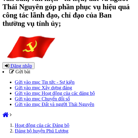
Thái Nguyên góp phần phục vụ hiệu quả
công tác lãnh đạo, chỉ đạo của Ban
thường vụ tỉnh ủy;
Đăng nhập
Gửi bài
Gửi vào mục Tin tức - Sự kiện
Gửi vào mục Xây dựng đảng
Gửi vào mục Hoạt động của các đảng bộ
Gửi vào mục Chuyển đổi số
Gửi vào mục Đất và người Thái Nguyên
Hoạt động của các Đảng bộ
Đảng bộ huyện Phú Lương