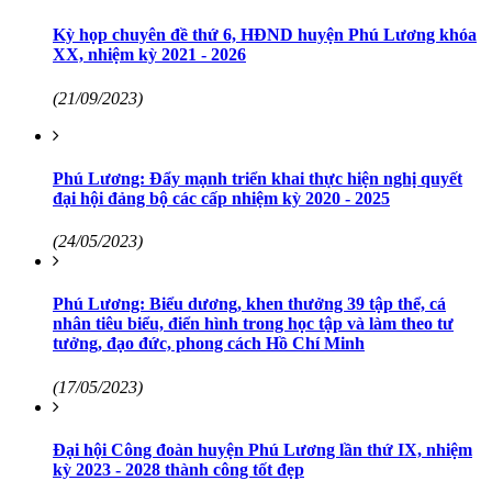
Kỳ họp chuyên đề thứ 6, HĐND huyện Phú Lương khóa
XX, nhiệm kỳ 2021 - 2026
(21/09/2023)
Phú Lương: Đẩy mạnh triển khai thực hiện nghị quyết
đại hội đảng bộ các cấp nhiệm kỳ 2020 - 2025
(24/05/2023)
Phú Lương: Biểu dương, khen thưởng 39 tập thể, cá
nhân tiêu biểu, điển hình trong học tập và làm theo tư
tưởng, đạo đức, phong cách Hồ Chí Minh
(17/05/2023)
Đại hội Công đoàn huyện Phú Lương lần thứ IX, nhiệm
kỳ 2023 - 2028 thành công tốt đẹp