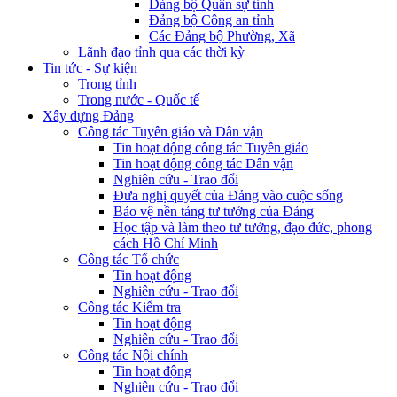
Đảng bộ Quân sự tỉnh
Đảng bộ Công an tỉnh
Các Đảng bộ Phường, Xã
Lãnh đạo tỉnh qua các thời kỳ
Tin tức - Sự kiện
Trong tỉnh
Trong nước - Quốc tế
Xây dựng Đảng
Công tác Tuyên giáo và Dân vận
Tin hoạt động công tác Tuyên giáo
Tin hoạt động công tác Dân vận
Nghiên cứu - Trao đổi
Đưa nghị quyết của Đảng vào cuộc sống
Bảo vệ nền tảng tư tưởng của Đảng
Học tập và làm theo tư tưởng, đạo đức, phong
cách Hồ Chí Minh
Công tác Tổ chức
Tin hoạt động
Nghiên cứu - Trao đổi
Công tác Kiểm tra
Tin hoạt động
Nghiên cứu - Trao đổi
Công tác Nội chính
Tin hoạt động
Nghiên cứu - Trao đổi