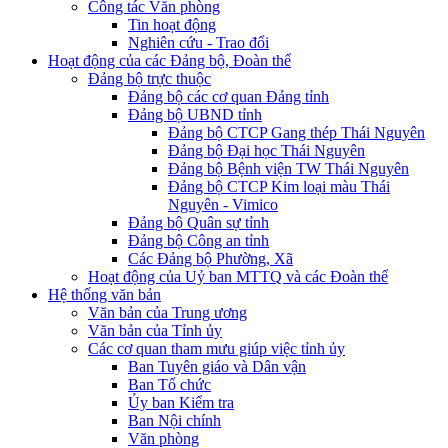
Công tác Văn phòng
Tin hoạt động
Nghiên cứu - Trao đổi
Hoạt động của các Đảng bộ, Đoàn thể
Đảng bộ trực thuộc
Đảng bộ các cơ quan Đảng tỉnh
Đảng bộ UBND tỉnh
Đảng bộ CTCP Gang thép Thái Nguyên
Đảng bộ Đại học Thái Nguyên
Đảng bộ Bệnh viện TW Thái Nguyên
Đảng bộ CTCP Kim loại màu Thái
Nguyên - Vimico
Đảng bộ Quân sự tỉnh
Đảng bộ Công an tỉnh
Các Đảng bộ Phường, Xã
Hoạt động của Uỷ ban MTTQ và các Đoàn thể
Hệ thống văn bản
Văn bản của Trung ương
Văn bản của Tỉnh ủy
Các cơ quan tham mưu giúp việc tỉnh ủy
Ban Tuyên giáo và Dân vận
Ban Tổ chức
Ủy ban Kiểm tra
Ban Nội chính
Văn phòng