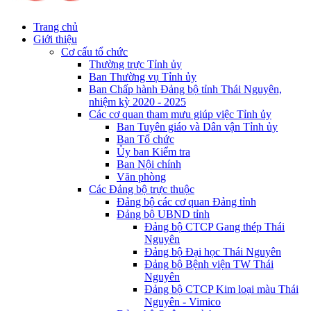
Trang chủ
Giới thiệu
Cơ cấu tổ chức
Thường trực Tỉnh ủy
Ban Thường vụ Tỉnh ủy
Ban Chấp hành Đảng bộ tỉnh Thái Nguyên,
nhiệm kỳ 2020 - 2025
Các cơ quan tham mưu giúp việc Tỉnh ủy
Ban Tuyên giáo và Dân vận Tỉnh ủy
Ban Tổ chức
Ủy ban Kiểm tra
Ban Nội chính
Văn phòng
Các Đảng bộ trực thuộc
Đảng bộ các cơ quan Đảng tỉnh
Đảng bộ UBND tỉnh
Đảng bộ CTCP Gang thép Thái
Nguyên
Đảng bộ Đại học Thái Nguyên
Đảng bộ Bệnh viện TW Thái
Nguyên
Đảng bộ CTCP Kim loại màu Thái
Nguyên - Vimico