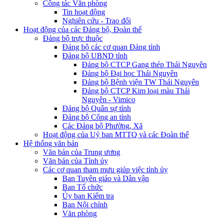
Công tác Văn phòng
Tin hoạt động
Nghiên cứu - Trao đổi
Hoạt động của các Đảng bộ, Đoàn thể
Đảng bộ trực thuộc
Đảng bộ các cơ quan Đảng tỉnh
Đảng bộ UBND tỉnh
Đảng bộ CTCP Gang thép Thái Nguyên
Đảng bộ Đại học Thái Nguyên
Đảng bộ Bệnh viện TW Thái Nguyên
Đảng bộ CTCP Kim loại màu Thái
Nguyên - Vimico
Đảng bộ Quân sự tỉnh
Đảng bộ Công an tỉnh
Các Đảng bộ Phường, Xã
Hoạt động của Uỷ ban MTTQ và các Đoàn thể
Hệ thống văn bản
Văn bản của Trung ương
Văn bản của Tỉnh ủy
Các cơ quan tham mưu giúp việc tỉnh ủy
Ban Tuyên giáo và Dân vận
Ban Tổ chức
Ủy ban Kiểm tra
Ban Nội chính
Văn phòng