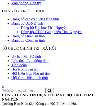
Văn phòng Tỉnh ủy
ĐẢNG ỦY TRỰC THUỘC
Đảng bộ các cơ quan Đảng tỉnh
Đảng bộ UBND tỉnh
Đảng bộ Đại học Thái Nguyên
Đảng bộ CTCP Gang thép Thái Nguyên
Đảng bộ Quân sự tỉnh
Đảng bộ Công an tỉnh
TỔ CHỨC CHÍNH TRỊ - XÃ HỘI
Ủy ban MTTQ tỉnh
Liên đoàn Lao động tỉnh
Tỉnh đoàn
Hội Nông dân tỉnh
Hội Liên hiệp Phụ nữ tỉnh
Hội Cựu chiến binh tỉnh
×
CỔNG THÔNG TIN ĐIỆN TỬ ĐẢNG BỘ TỈNH THÁI
NGUYÊN
Trưởng Ban Biên tập: Đồng chí Đỗ Thị Minh Hoa