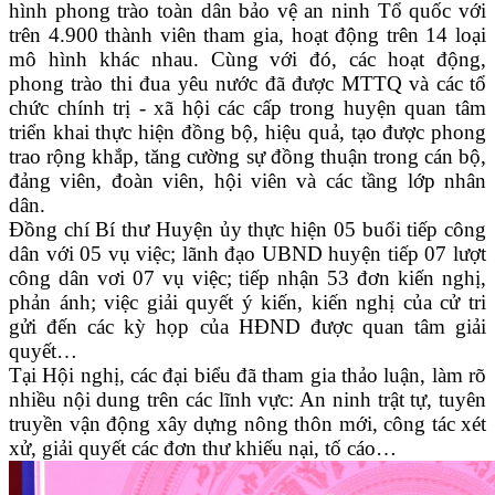
hình phong trào toàn dân bảo vệ an ninh Tổ quốc với
trên 4.900 thành viên tham gia, hoạt động trên 14 loại
mô hình khác nhau. Cùng với đó, các hoạt động,
phong trào thi đua yêu nước đã được MTTQ và các tổ
chức chính trị - xã hội các cấp trong huyện quan tâm
triển khai thực hiện đồng bộ, hiệu quả, tạo được phong
trao rộng khắp, tăng cường sự đồng thuận trong cán bộ,
đảng viên, đoàn viên, hội viên và các tầng lớp nhân
dân.
Đồng chí Bí thư Huyện ủy thực hiện 05 buổi tiếp công
dân với 05 vụ việc; lãnh đạo UBND huyện tiếp 07 lượt
công dân vơi 07 vụ việc; tiếp nhận 53 đơn kiến nghị,
phản ánh; việc giải quyết ý kiến, kiến nghị của cử tri
gửi đến các kỳ họp của HĐND được quan tâm giải
quyết…
Tại Hội nghị, các đại biểu đã tham gia thảo luận, làm rõ
nhiều nội dung trên các lĩnh vực: An ninh trật tự, tuyên
truyền vận động xây dựng nông thôn mới, công tác xét
xử, giải quyết các đơn thư khiếu nại, tố cáo…