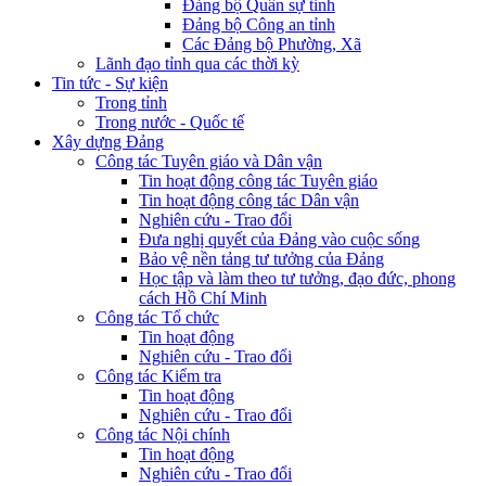
Đảng bộ Quân sự tỉnh
Đảng bộ Công an tỉnh
Các Đảng bộ Phường, Xã
Lãnh đạo tỉnh qua các thời kỳ
Tin tức - Sự kiện
Trong tỉnh
Trong nước - Quốc tế
Xây dựng Đảng
Công tác Tuyên giáo và Dân vận
Tin hoạt động công tác Tuyên giáo
Tin hoạt động công tác Dân vận
Nghiên cứu - Trao đổi
Đưa nghị quyết của Đảng vào cuộc sống
Bảo vệ nền tảng tư tưởng của Đảng
Học tập và làm theo tư tưởng, đạo đức, phong
cách Hồ Chí Minh
Công tác Tổ chức
Tin hoạt động
Nghiên cứu - Trao đổi
Công tác Kiểm tra
Tin hoạt động
Nghiên cứu - Trao đổi
Công tác Nội chính
Tin hoạt động
Nghiên cứu - Trao đổi