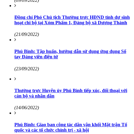
(09/09/2022)
Đồng chí Phó Chủ tịch Thường trực HĐND tỉnh dự sinh
hoạt chi bộ tại Xóm Phẩm 1, Đảng bộ xã Dương Thành
(21/09/2022)
Phú Bình: Tập huấn, hướng dẫn sử dụng ứng dụng Sổ
tay Đảng viên điện tử
(23/09/2022)
Thường trực Huyện ủy Phú Bình tiếp xúc, đối thoại với
cán bộ và nhân dân
(14/06/2022)
Phú Bình: Giao ban công tác dân vận khối Mặt trận Tổ
quốc và các tổ chức chính trị - xã hội