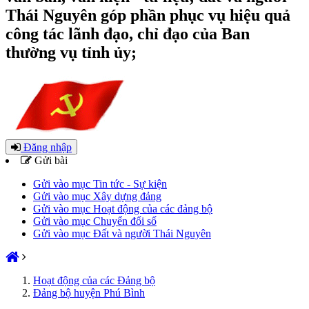
Thái Nguyên góp phần phục vụ hiệu quả
công tác lãnh đạo, chỉ đạo của Ban
thường vụ tỉnh ủy;
Đăng nhập
Gửi bài
Gửi vào mục Tin tức - Sự kiện
Gửi vào mục Xây dựng đảng
Gửi vào mục Hoạt động của các đảng bộ
Gửi vào mục Chuyển đổi số
Gửi vào mục Đất và người Thái Nguyên
Hoạt động của các Đảng bộ
Đảng bộ huyện Phú Bình