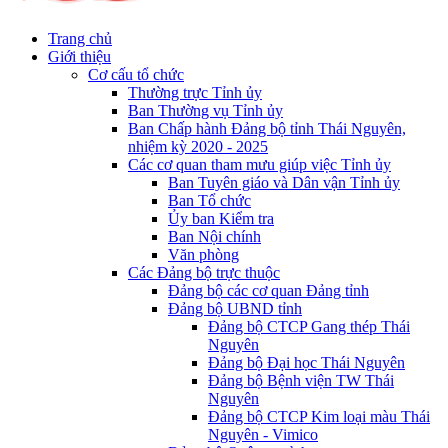
Trang chủ
Giới thiệu
Cơ cấu tổ chức
Thường trực Tỉnh ủy
Ban Thường vụ Tỉnh ủy
Ban Chấp hành Đảng bộ tỉnh Thái Nguyên,
nhiệm kỳ 2020 - 2025
Các cơ quan tham mưu giúp việc Tỉnh ủy
Ban Tuyên giáo và Dân vận Tỉnh ủy
Ban Tổ chức
Ủy ban Kiểm tra
Ban Nội chính
Văn phòng
Các Đảng bộ trực thuộc
Đảng bộ các cơ quan Đảng tỉnh
Đảng bộ UBND tỉnh
Đảng bộ CTCP Gang thép Thái
Nguyên
Đảng bộ Đại học Thái Nguyên
Đảng bộ Bệnh viện TW Thái
Nguyên
Đảng bộ CTCP Kim loại màu Thái
Nguyên - Vimico