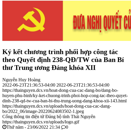
Ký kết chương trình phối hợp công tác
theo Quyết định 238-QĐ/TW của Ban Bí
thư Trung ương Đảng khóa XII
Nguyễn Huy Hoàng
2022-06-23T21:36:53-04:00
2022-06-23T21:36:53-04:00
https://thainguyen.dcs.vn/hoat-dong-cua-cac-dang-bo/dang-bo-
huyen-phu-binh/ky-ket-chuong-trinh-phoi-hop-cong-tac-theo-quyet-
dinh-238-qd-tw-cua-ban-bi-thu-trung-uong-dang-khoa-xii-143.html
https://thainguyen.dcs.vn/uploads/hoat-dong-cua-cac-dang-
bo/2022_06/image-20220624083502-1.jpeg
Cổng thông tin điện tử Đảng bộ tỉnh Thái Nguyên
https://thainguyen.dcs.vn/uploads/logo.gif
Thứ năm - 23/06/2022 21:34
0