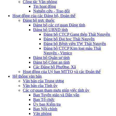
Công tác Văn phòng
Tin hoạt động
Nghiên cứu - Trao đổi
Hoạt động của các Đảng bộ, Đoàn thể
Đảng bộ trực thuộc
Đảng bộ các cơ quan Đảng tỉnh
Đảng bộ UBND tỉnh
Đảng bộ CTCP Gang thép Thái Nguyên
Đảng bộ Đại học Thái Nguyên
Đảng bộ Bệnh viện TW Thái Nguyên
Đảng bộ CTCP Kim loại màu Thái
Nguyên - Vimico
Đảng bộ Quân sự tỉnh
Đảng bộ Công an tỉnh
Các Đảng bộ Phường, Xã
Hoạt động của Uỷ ban MTTQ và các Đoàn thể
Hệ thống văn bản
Văn bản của Trung ương
Văn bản của Tỉnh ủy
Các cơ quan tham mưu giúp việc tỉnh ủy
Ban Tuyên giáo và Dân vận
Ban Tổ chức
Ủy ban Kiểm tra
Ban Nội chính
Văn phòng