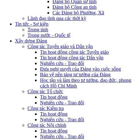
Đảng bộ Quân sự tỉnh
Đảng bộ Công an tỉnh
Các Đảng bộ Phường, Xã
Lãnh đạo tỉnh qua các thời kỳ
Tin tức - Sự kiện
Trong tỉnh
Trong nước - Quốc tế
Xây dựng Đảng
Công tác Tuyên giáo và Dân vận
Tin hoạt động công tác Tuyên giáo
Tin hoạt động công tác Dân vận
Nghiên cứu - Trao đổi
Đưa nghị quyết của Đảng vào cuộc sống
Bảo vệ nền tảng tư tưởng của Đảng
Học tập và làm theo tư tưởng, đạo đức, phong
cách Hồ Chí Minh
Công tác Tổ chức
Tin hoạt động
Nghiên cứu - Trao đổi
Công tác Kiểm tra
Tin hoạt động
Nghiên cứu - Trao đổi
Công tác Nội chính
Tin hoạt động
Nghiên cứu - Trao đổi