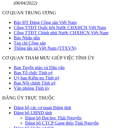
(06/04/2022)
CƠ QUAN TRUNG ƯƠNG
Báo ĐT Đảng Cộng sản Việt Nam
Cổng TTĐT Quốc hội Nước CHXHCN Việt Nam
Cổng TTĐT Chính phủ Nước CHXHCN Việt Nam
Báo Nhân dân
Tạp chí Cộng sản
Thông tấn xã Việt Nam (TTXVN)
CƠ QUAN THAM MƯU GIÚP VIỆC TỈNH ỦY
Ban Tuyên giáo và Dân vận
Ban Tổ chức Tỉnh uỷ
Uỷ ban Kiểm tra Tỉnh uỷ
Ban Nội chính Tỉnh uỷ
Văn phòng Tỉnh ủy
ĐẢNG ỦY TRỰC THUỘC
Đảng bộ các cơ quan Đảng tỉnh
Đảng bộ UBND tỉnh
Đảng bộ Đại học Thái Nguyên
Đảng bộ CTCP Gang thép Thái Nguyên