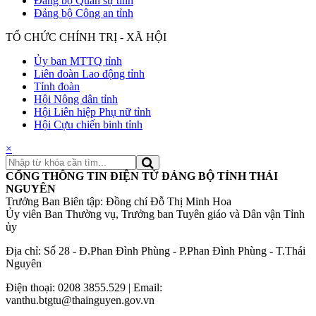
Đảng bộ Quân sự tỉnh
Đảng bộ Công an tỉnh
TỔ CHỨC CHÍNH TRỊ - XÃ HỘI
Ủy ban MTTQ tỉnh
Liên đoàn Lao động tỉnh
Tỉnh đoàn
Hội Nông dân tỉnh
Hội Liên hiệp Phụ nữ tỉnh
Hội Cựu chiến binh tỉnh
×
CỔNG THÔNG TIN ĐIỆN TỬ ĐẢNG BỘ TỈNH THÁI
NGUYÊN
Trưởng Ban Biên tập: Đồng chí Đỗ Thị Minh Hoa
Ủy viên Ban Thường vụ, Trưởng ban Tuyên giáo và Dân vận Tỉnh
ủy
Địa chỉ: Số 28 - Đ.Phan Đình Phùng - P.Phan Đình Phùng - T.Thái
Nguyên
Điện thoại: 0208 3855.529 | Email:
vanthu.btgtu@thainguyen.gov.vn