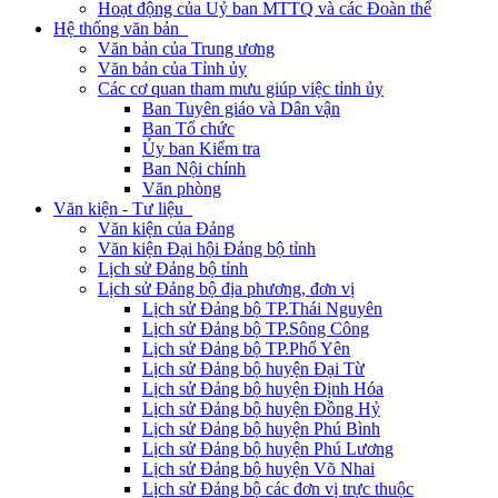
Hoạt động của Uỷ ban MTTQ và các Đoàn thể
Hệ thống văn bản
Văn bản của Trung ương
Văn bản của Tỉnh ủy
Các cơ quan tham mưu giúp việc tỉnh ủy
Ban Tuyên giáo và Dân vận
Ban Tổ chức
Ủy ban Kiểm tra
Ban Nội chính
Văn phòng
Văn kiện - Tư liệu
Văn kiện của Đảng
Văn kiện Đại hội Đảng bộ tỉnh
Lịch sử Đảng bộ tỉnh
Lịch sử Đảng bộ địa phương, đơn vị
Lịch sử Đảng bộ TP.Thái Nguyên
Lịch sử Đảng bộ TP.Sông Công
Lịch sử Đảng bộ TP.Phổ Yên
Lịch sử Đảng bộ huyện Đại Từ
Lịch sử Đảng bộ huyện Định Hóa
Lịch sử Đảng bộ huyện Đồng Hỷ
Lịch sử Đảng bộ huyện Phú Bình
Lịch sử Đảng bộ huyện Phú Lương
Lịch sử Đảng bộ huyện Võ Nhai
Lịch sử Đảng bộ các đơn vị trực thuộc