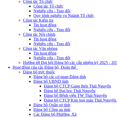
Công tác Tổ chức
Công tác Tổ chức
Nghiên cứu - Trao đổi
Quy trình nghiệp vụ Ngành Tổ chức
Công tác Kiểm tra
Tin hoạt động
Nghiên cứu - Trao đổi
Công tác Nội chính
Tin hoạt động
Nghiên cứu - Trao đổi
Công tác Văn phòng
Tin hoạt động
Nghiên cứu - Trao đổi
Hướng tới Đại hội Đảng bộ các cấp nhiệm kỳ 2025 - 20
Hoạt động của các Đảng bộ, Đoàn thể
Đảng bộ trực thuộc
Đảng bộ các cơ quan Đảng tỉnh
Đảng bộ UBND tỉnh
Đảng bộ CTCP Gang thép Thái Nguyên
Đảng bộ Đại học Thái Nguyên
Đảng bộ Bệnh viện TW Thái Nguyên
Đảng bộ CTCP Kim loại màu Thái Nguyên 
Đảng bộ Quân sự tỉnh
Đảng bộ Công an tỉnh
Các Đảng bộ Phường, Xã