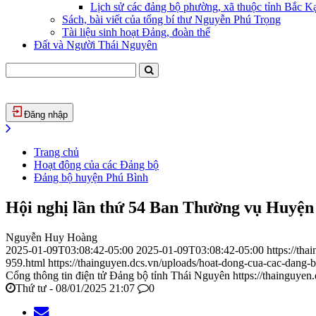
Lịch sử các đảng bộ phường, xã thuộc tỉnh Bắc Kạ
Sách, bài viết của tổng bí thư Nguyễn Phú Trọng
Tài liệu sinh hoạt Đảng, đoàn thể
Đất và Người Thái Nguyên
Đăng nhập
Trang chủ
Hoạt động của các Đảng bộ
Đảng bộ huyện Phú Bình
Hội nghị lần thứ 54 Ban Thường vụ Huyệ
Nguyễn Huy Hoàng
2025-01-09T03:08:42-05:00
2025-01-09T03:08:42-05:00
https://th
959.html
https://thainguyen.dcs.vn/uploads/hoat-dong-cua-cac-dan
Cổng thông tin điện tử Đảng bộ tỉnh Thái Nguyên
https://thainguyen
Thứ tư - 08/01/2025 21:07
0