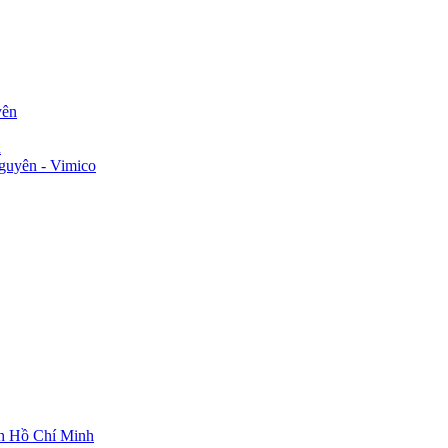
yên
n
guyên - Vimico
ch Hồ Chí Minh