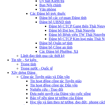
Ủy ban Kiểm tra
Ban Nội chính
Văn phòng
Các Đảng bộ trực thuộc
Đảng bộ các cơ quan Đảng tỉnh
Đảng bộ UBND tỉnh
Đảng bộ CTCP Gang thép Thái Ngu
Đảng bộ Đại học Thái Nguyên
Đảng bộ Bệnh viện TW Thái Nguyê
Đảng bộ CTCP Kim loại màu Thái N
Đảng bộ Quân sự tỉnh
Đảng bộ Công an tỉnh
Các Đảng bộ Phường, Xã
Lãnh đạo tỉnh qua các thời kỳ
Tin tức - Sự kiện
Trong tỉnh
Trong nước - Quốc tế
Xây dựng Đảng
Công tác Tuyên giáo và Dân vận
Tin hoạt động công tác Tuyên giáo
Tin hoạt động công tác Dân vận
Nghiên cứu - Trao đổi
Đưa nghị quyết của Đảng vào cuộc sống
Bảo vệ nền tảng tư tưởng của Đảng
Học tập và làm theo tư tưởng, đạo đức, phong cá