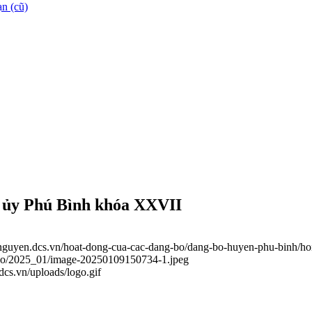
n (cũ)
n ủy Phú Bình khóa XXVII
ainguyen.dcs.vn/hoat-dong-cua-cac-dang-bo/dang-bo-huyen-phu-binh/ho
g-bo/2025_01/image-20250109150734-1.jpeg
.dcs.vn/uploads/logo.gif