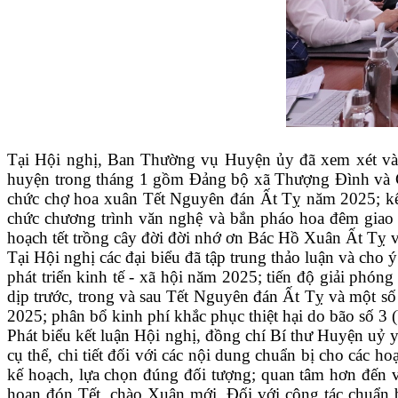
Tại Hội nghị, Ban Thường vụ Huyện ủy đã xem xét và c
huyện trong tháng 1 gồm Đảng bộ xã Thượng Đình và 
chức chợ hoa xuân Tết Nguyên đán Ất Tỵ năm 2025; kế h
chức chương trình văn nghệ và bắn pháo hoa đêm giao 
hoạch tết trồng cây đời đời nhớ ơn Bác Hồ Xuân Ất Tỵ v
Tại Hội nghị các đại biểu đã tập trung thảo luận và ch
phát triển kinh tế - xã hội năm 2025; tiến độ giải phóng
dịp trước, trong và sau Tết Nguyên đán Ất Tỵ và một số 
2025; phân bổ kinh phí khắc phục thiệt hại do bão số 3
Phát biểu kết luận Hội nghị, đồng chí Bí thư Huyện uỷ 
cụ thể, chi tiết đối với các nội dung chuẩn bị cho các
kế hoạch, lựa chọn đúng đối tượng; quan tâm hơn đến v
hoan đón Tết, chào Xuân mới. Đối với công tác chuẩn b