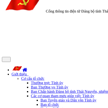
Cổng thông tin điện tử Đảng bộ tỉnh Th
Giới thiệu
Cơ cấu tổ chức
Thường trực Tỉnh ủy
Ban Thường vụ Tỉnh ủy
Ban Chấp hành Đảng bộ tỉnh Thái Nguyên, nhiệm
Các cơ quan tham mưu giúp việc Tỉnh ủy
Ban Tuyên giáo và Dân vận Tỉnh ủy
Ban tổ chức