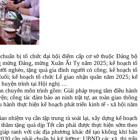
chuẩn bị tổ chức đại hội điểm cấp cơ sở thuộc Đảng bộ
ng mừng Đảng, mừng Xuân Ất Tỵ năm 2025; kế hoạch tổ
ời nghèo, tặng quà gia đình người có công; kế hoạch tổ
Muối; kế hoạch tổ chức Lễ giao nhận quân năm 2025; kế
 huyện trình tại Hội nghị …
uan chuyên môn trình gồm: Giải pháp trọng tâm điều hành
yện; công tác đảm bảo an ninh trật tự, an toàn giao thông
 hành thực hiện kế hoạch phát triển kinh tế - xã hội năm
o nhiệm vụ cần tập trung rà soát lại, xây dựng kế hoạch
 thăm tặng quà dịp Tết cần phải được thực hiện sớm theo
giáp ranh với các địa phương khác để tạo không khí hân
2030 cần phải chuẩn bị kỹ lưỡng; UBND các xã, thị trấn