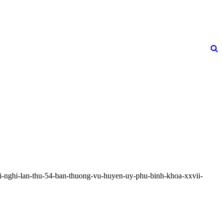
i-nghi-lan-thu-54-ban-thuong-vu-huyen-uy-phu-binh-khoa-xxvii-