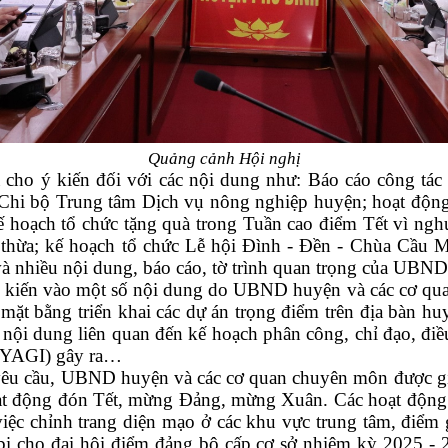
Quảng cảnh Hội nghị
ho ý kiến đối với các nội dung như: Báo cáo công tác 
Chi bộ Trung tâm Dịch vụ nông nghiệp huyện; hoạt độ
oạch tổ chức tặng quà trong Tuần cao điểm Tết vì nghư
thừa; kế hoạch tổ chức Lễ hội Đình - Đền - Chùa Cầu 
à nhiều nội dung, báo cáo, tờ trình quan trọng của UBND
o ý kiến vào một số nội dung do UBND huyện và các cơ q
 mặt bằng triển khai các dự án trọng điểm trên địa bàn hu
nội dung liên quan đến kế hoạch phân công, chỉ đạo, điều
 (YAGI) gây ra…
yêu cầu, UBND huyện và các cơ quan chuyên môn được gia
 hoạt động đón Tết, mừng Đảng, mừng Xuân. Các hoạt động
iệc chỉnh trang diện mạo ở các khu vực trung tâm, điểm 
ị cho đại hội điểm đảng bộ cấp cơ sở nhiệm kỳ 2025 - 