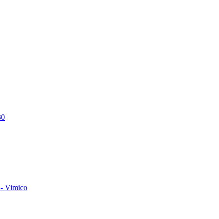
30
- Vimico