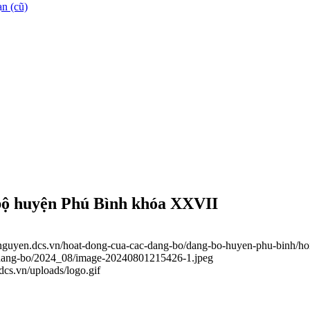
n (cũ)
bộ huyện Phú Bình khóa XXVII
ainguyen.dcs.vn/hoat-dong-cua-cac-dang-bo/dang-bo-huyen-phu-binh/h
c-dang-bo/2024_08/image-20240801215426-1.jpeg
.dcs.vn/uploads/logo.gif