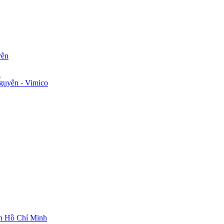
yên
n
guyên - Vimico
ch Hồ Chí Minh