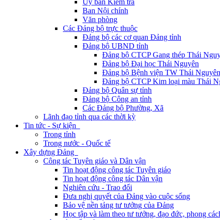
Ủy ban Kiểm tra
Ban Nội chính
Văn phòng
Các Đảng bộ trực thuộc
Đảng bộ các cơ quan Đảng tỉnh
Đảng bộ UBND tỉnh
Đảng bộ CTCP Gang thép Thái Ngu
Đảng bộ Đại học Thái Nguyên
Đảng bộ Bệnh viện TW Thái Nguyê
Đảng bộ CTCP Kim loại màu Thái N
Đảng bộ Quân sự tỉnh
Đảng bộ Công an tỉnh
Các Đảng bộ Phường, Xã
Lãnh đạo tỉnh qua các thời kỳ
Tin tức - Sự kiện
Trong tỉnh
Trong nước - Quốc tế
Xây dựng Đảng
Công tác Tuyên giáo và Dân vận
Tin hoạt động công tác Tuyên giáo
Tin hoạt động công tác Dân vận
Nghiên cứu - Trao đổi
Đưa nghị quyết của Đảng vào cuộc sống
Bảo vệ nền tảng tư tưởng của Đảng
Học tập và làm theo tư tưởng, đạo đức, phong cá