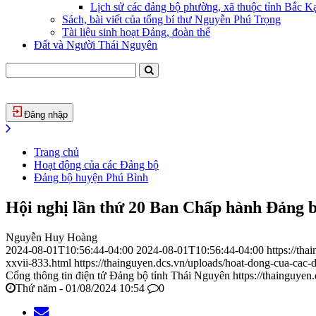
Lịch sử các đảng bộ phường, xã thuộc tỉnh Bắc Kạ
Sách, bài viết của tổng bí thư Nguyễn Phú Trọng
Tài liệu sinh hoạt Đảng, đoàn thể
Đất và Người Thái Nguyên
Đăng nhập
Trang chủ
Hoạt động của các Đảng bộ
Đảng bộ huyện Phú Bình
Hội nghị lần thứ 20 Ban Chấp hành Đảng 
Nguyễn Huy Hoàng
2024-08-01T10:56:44-04:00
2024-08-01T10:56:44-04:00
https://th
xxvii-833.html
https://thainguyen.dcs.vn/uploads/hoat-dong-cua-ca
Cổng thông tin điện tử Đảng bộ tỉnh Thái Nguyên
https://thainguyen
Thứ năm - 01/08/2024 10:54
0