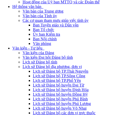
Hoạt động của Uỷ ban MTTQ và các Đoàn thể
Hệ thống văn bản
Văn bản của Trung ương
Văn bản của Tỉnh ủy
Các cơ quan tham mưu giúp việc tỉnh ủy
Ban Tuyên giáo và Dân vận
Ban Tổ chức
Ủy ban Kiểm tra
Ban Nội chính
Văn phòng
Văn kiện - Tư liệu
Văn kiện của Đảng
Văn kiện Đại hội Đảng bộ tỉnh
Lịch sử Đảng bộ tỉnh
Lịch sử Đảng bộ địa phương, đơn vị
Lịch sử Đảng bộ TP.Thái Nguyên
Lịch sử Đảng bộ TP.Sông Công
Lịch sử Đảng bộ TP.Phổ Yên
Lịch sử Đảng bộ huyện Đại Từ
Lịch sử Đảng bộ huyện Định Hóa
Lịch sử Đảng bộ huyện Đồng Hỷ
Lịch sử Đảng bộ huyện Phú Bình
Lịch sử Đảng bộ huyện Phú Lương
Lịch sử Đảng bộ huyện Võ Nhai
Lịch sử Đảng bộ các đơn vị trực thuộc