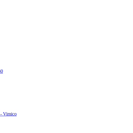
30
- Vimico