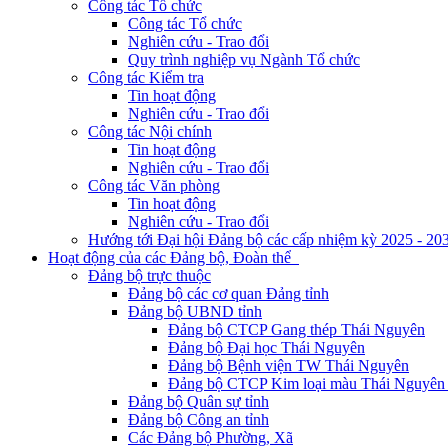
Công tác Tổ chức
Công tác Tổ chức
Nghiên cứu - Trao đổi
Quy trình nghiệp vụ Ngành Tổ chức
Công tác Kiểm tra
Tin hoạt động
Nghiên cứu - Trao đổi
Công tác Nội chính
Tin hoạt động
Nghiên cứu - Trao đổi
Công tác Văn phòng
Tin hoạt động
Nghiên cứu - Trao đổi
Hướng tới Đại hội Đảng bộ các cấp nhiệm kỳ 2025 - 20
Hoạt động của các Đảng bộ, Đoàn thể
Đảng bộ trực thuộc
Đảng bộ các cơ quan Đảng tỉnh
Đảng bộ UBND tỉnh
Đảng bộ CTCP Gang thép Thái Nguyên
Đảng bộ Đại học Thái Nguyên
Đảng bộ Bệnh viện TW Thái Nguyên
Đảng bộ CTCP Kim loại màu Thái Nguyên 
Đảng bộ Quân sự tỉnh
Đảng bộ Công an tỉnh
Các Đảng bộ Phường, Xã