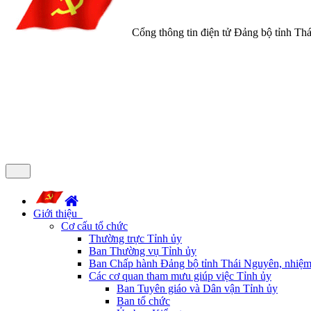
Cổng thông tin điện tử Đảng bộ tỉnh Th
Giới thiệu
Cơ cấu tổ chức
Thường trực Tỉnh ủy
Ban Thường vụ Tỉnh ủy
Ban Chấp hành Đảng bộ tỉnh Thái Nguyên, nhiệm
Các cơ quan tham mưu giúp việc Tỉnh ủy
Ban Tuyên giáo và Dân vận Tỉnh ủy
Ban tổ chức