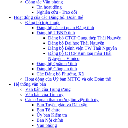
Công tác Văn phòng
Tin hoạt động
Nghiên cứu - Trao đổi
Hoạt động của các Đảng bộ, Đoàn thể
Đảng bộ trực thuộc
Đảng bộ các cơ quan Đảng tỉnh
Đảng bộ UBND tỉnh
Đảng bộ CTCP Gang thép Thái Nguyên
Đảng bộ Đại học Thái Nguyên
Đảng bộ Bệnh viện TW Thái Nguyên
Đảng bộ CTCP Kim loại màu Thái
Nguyên - Vimico
Đảng bộ Quân sự tỉnh
Đảng bộ Công an tỉnh
Các Đảng bộ Phường, Xã
Hoạt động của Uỷ ban MTTQ và các Đoàn thể
Hệ thống văn bản
Văn bản của Trung ương
Văn bản của Tỉnh ủy
Các cơ quan tham mưu giúp việc tỉnh ủy
Ban Tuyên giáo và Dân vận
Ban Tổ chức
Ủy ban Kiểm tra
Ban Nội chính
Văn phòng