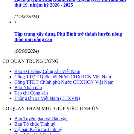
thứ 19, nhiệm kỳ 2020 - 2025
(14/06/2024)
Tập trung xây dựng Phú Bình trở thành huyện nông
thôn mới nâng cao
(06/06/2024)
CƠ QUAN TRUNG ƯƠNG
Báo ĐT Đảng Cộng sản Việt Nam
Cổng TTĐT Quốc hội Nước CHXHCN Việt Nam
Cổng TTĐT Chính phủ Nước CHXHCN Việt Nam
Báo Nhân dân
Tạp chí Cộng sản
Thông tấn xã Việt Nam (TTXVN)
CƠ QUAN THAM MƯU GIÚP VIỆC TỈNH ỦY
Ban Tuyên giáo và Dân vận
Ban Tổ chức Tỉnh uỷ
Uỷ ban Kiểm tra Tỉnh uỷ