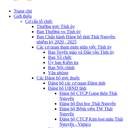
Trang chủ
Giới thiệu
Cơ cấu tổ chức
Thường trực Tỉnh ủy
Ban Thường vụ Tỉnh ủy
Ban Chấp hành Đảng bộ tỉnh Thái Nguyên,
nhiệm kỳ 2020 - 2025
Các cơ quan tham mưu giúp việc Tỉnh ủy
Ban Tuyên giáo và Dân vận Tỉnh ủy
Ban Tổ chức
Ủy ban Kiểm tra
Ban Nội chính
Văn phòng
Các Đảng bộ trực thuộc
Đảng bộ các cơ quan Đảng tỉnh
Đảng bộ UBND tỉnh
Đảng bộ CTCP Gang thép Thái
Nguyên
Đảng bộ Đại học Thái Nguyên
Đảng bộ Bệnh viện TW Thái
Nguyên
Đảng bộ CTCP Kim loại màu Thái
Nguyên - Vimico