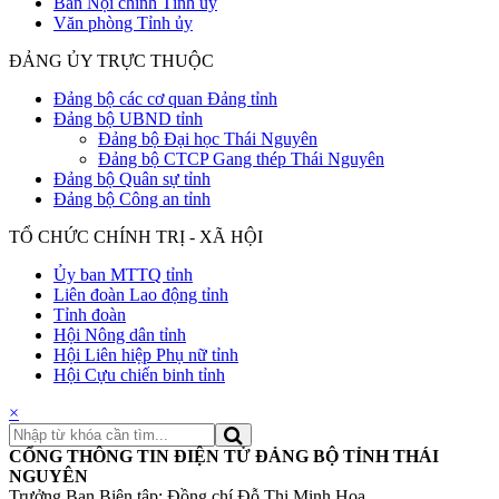
Ban Nội chính Tỉnh uỷ
Văn phòng Tỉnh ủy
ĐẢNG ỦY TRỰC THUỘC
Đảng bộ các cơ quan Đảng tỉnh
Đảng bộ UBND tỉnh
Đảng bộ Đại học Thái Nguyên
Đảng bộ CTCP Gang thép Thái Nguyên
Đảng bộ Quân sự tỉnh
Đảng bộ Công an tỉnh
TỔ CHỨC CHÍNH TRỊ - XÃ HỘI
Ủy ban MTTQ tỉnh
Liên đoàn Lao động tỉnh
Tỉnh đoàn
Hội Nông dân tỉnh
Hội Liên hiệp Phụ nữ tỉnh
Hội Cựu chiến binh tỉnh
×
CỔNG THÔNG TIN ĐIỆN TỬ ĐẢNG BỘ TỈNH THÁI
NGUYÊN
Trưởng Ban Biên tập: Đồng chí Đỗ Thị Minh Hoa