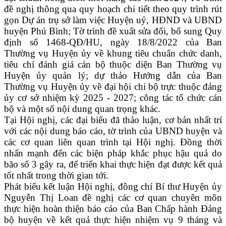
đề nghị thông qua quy hoạch chi tiết theo quy trình rút
gọn Dự án trụ sở làm việc Huyện uỷ, HĐND và UBND
huyện Phú Bình; Tờ trình đề xuất sửa đổi, bổ sung Quy
định số 1468-QĐ/HU, ngày 18/8/2022 của Ban
Thường vụ Huyện ủy về khung tiêu chuẩn chức danh,
tiêu chí đánh giá cán bộ thuộc diện Ban Thường vụ
Huyện ủy quản lý; dự thảo Hướng dẫn của Ban
Thường vụ Huyện ủy về đại hội chi bộ trực thuộc đảng
ủy cơ sở nhiệm kỳ 2025 - 2027; công tác tổ chức cán
bộ và một số nội dung quan trọng khác.
Tại Hội nghị, các đại biểu đã thảo luận, cơ bản nhất trí
với các nội dung báo cáo, tờ trình của UBND huyện và
các cơ quan liên quan trình tại Hội nghị. Đồng thời
nhấn mạnh đến các biện pháp khắc phục hậu quả do
bão số 3 gây ra, để triển khai thực hiện đạt được kết quả
tốt nhất trong thời gian tới.
Phát
biểu kết luận Hội nghị, đồng chí Bí thư Huyện ủy
Nguyễn Thị Loan đề nghị các cơ quan chuyên môn
thực hiện hoàn thiện báo cáo của Ban Chấp hành Đảng
bộ huyện về kết quả thực hiện nhiệm vụ 9 tháng và