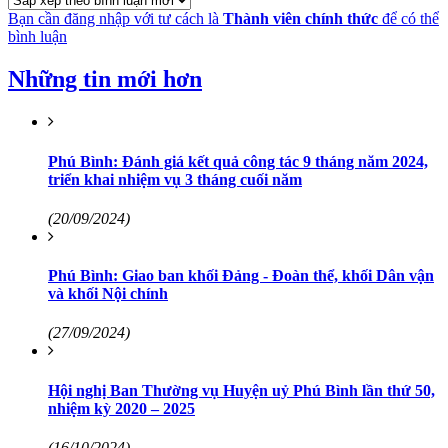
Bạn cần đăng nhập với tư cách là
Thành viên chính thức
để có thể
bình luận
Những tin mới hơn
Phú Bình: Đánh giá kết quả công tác 9 tháng năm 2024,
triển khai nhiệm vụ 3 tháng cuối năm
(20/09/2024)
Phú Bình: Giao ban khối Đảng - Đoàn thể, khối Dân vận
và khối Nội chính
(27/09/2024)
Hội nghị Ban Thường vụ Huyện uỷ Phú Bình lần thứ 50,
nhiệm kỳ 2020 – 2025
(16/10/2024)