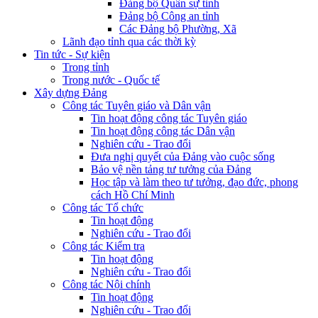
Đảng bộ Quân sự tỉnh
Đảng bộ Công an tỉnh
Các Đảng bộ Phường, Xã
Lãnh đạo tỉnh qua các thời kỳ
Tin tức - Sự kiện
Trong tỉnh
Trong nước - Quốc tế
Xây dựng Đảng
Công tác Tuyên giáo và Dân vận
Tin hoạt động công tác Tuyên giáo
Tin hoạt động công tác Dân vận
Nghiên cứu - Trao đổi
Đưa nghị quyết của Đảng vào cuộc sống
Bảo vệ nền tảng tư tưởng của Đảng
Học tập và làm theo tư tưởng, đạo đức, phong
cách Hồ Chí Minh
Công tác Tổ chức
Tin hoạt động
Nghiên cứu - Trao đổi
Công tác Kiểm tra
Tin hoạt động
Nghiên cứu - Trao đổi
Công tác Nội chính
Tin hoạt động
Nghiên cứu - Trao đổi