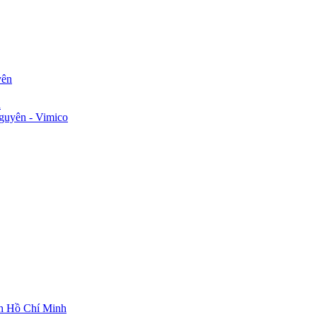
yên
n
guyên - Vimico
ch Hồ Chí Minh