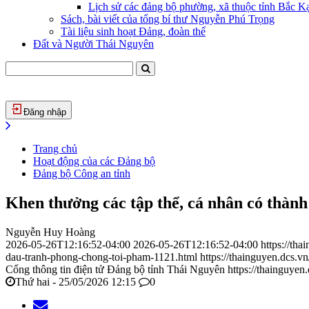
Lịch sử các đảng bộ phường, xã thuộc tỉnh Bắc Kạ
Sách, bài viết của tổng bí thư Nguyễn Phú Trọng
Tài liệu sinh hoạt Đảng, đoàn thể
Đất và Người Thái Nguyên
Đăng nhập
Trang chủ
Hoạt động của các Đảng bộ
Đảng bộ Công an tỉnh
Khen thưởng các tập thể, cá nhân có thành 
Nguyễn Huy Hoàng
2026-05-26T12:16:52-04:00
2026-05-26T12:16:52-04:00
https://th
dau-tranh-phong-chong-toi-pham-1121.html
https://thainguyen.dcs.
Cổng thông tin điện tử Đảng bộ tỉnh Thái Nguyên
https://thainguyen
Thứ hai - 25/05/2026 12:15
0