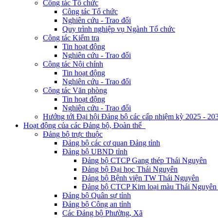
Công tác Tổ chức
Công tác Tổ chức
Nghiên cứu - Trao đổi
Quy trình nghiệp vụ Ngành Tổ chức
Công tác Kiểm tra
Tin hoạt động
Nghiên cứu - Trao đổi
Công tác Nội chính
Tin hoạt động
Nghiên cứu - Trao đổi
Công tác Văn phòng
Tin hoạt động
Nghiên cứu - Trao đổi
Hướng tới Đại hội Đảng bộ các cấp nhiệm kỳ 2025 - 20
Hoạt động của các Đảng bộ, Đoàn thể
Đảng bộ trực thuộc
Đảng bộ các cơ quan Đảng tỉnh
Đảng bộ UBND tỉnh
Đảng bộ CTCP Gang thép Thái Nguyên
Đảng bộ Đại học Thái Nguyên
Đảng bộ Bệnh viện TW Thái Nguyên
Đảng bộ CTCP Kim loại màu Thái Nguyên 
Đảng bộ Quân sự tỉnh
Đảng bộ Công an tỉnh
Các Đảng bộ Phường, Xã