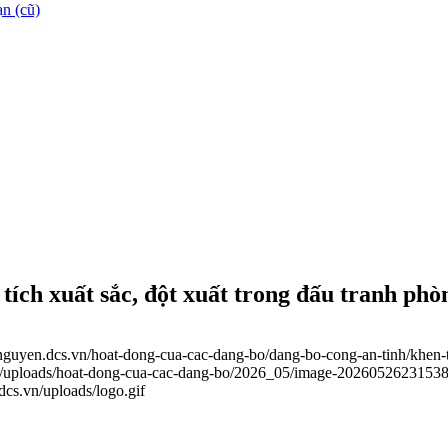
n (cũ)
tích xuất sắc, đột xuất trong đấu tranh phò
ainguyen.dcs.vn/hoat-dong-cua-cac-dang-bo/dang-bo-cong-an-tinh/khen-t
vn/uploads/hoat-dong-cua-cac-dang-bo/2026_05/image-20260526231538
.dcs.vn/uploads/logo.gif