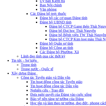
Ủy ban Kiểm tra
Ban Nội chính
Văn phòng
Các Đảng bộ trực thuộc
Đảng bộ các cơ quan Đảng tỉnh
Đảng bộ UBND tỉnh
Đảng bộ CTCP Gang thép Thái Ngu
Đảng bộ Đại học Thái Nguyên
Đảng bộ Bệnh viện TW Thái Nguyê
Đảng bộ CTCP Kim loại màu Thái N
Đảng bộ Quân sự tỉnh
Đảng bộ Công an tỉnh
Các Đảng bộ Phường, Xã
Lãnh đạo tỉnh qua các thời kỳ
Tin tức - Sự kiện
Trong tỉnh
Trong nước - Quốc tế
Xây dựng Đảng
Công tác Tuyên giáo và Dân vận
Tin hoạt động công tác Tuyên giáo
Tin hoạt động công tác Dân vận
Nghiên cứu - Trao đổi
Đưa nghị quyết của Đảng vào cuộc sống
Bảo vệ nền tảng tư tưởng của Đảng
Học tập và làm theo tư tưởng, đạo đức, phong cá