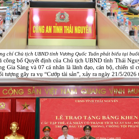
ng chí Chủ tịch UBND tỉnh Vương Quốc Tuấn phát biểu tại buổi
 đã công bố Quyết định của Chủ tịch UBND tỉnh Thái Ng
 Gia Sàng và 07 cá nhân là lãnh đạo, cán bộ, chiến sĩ c
ữ đối tượng gây ra vụ “Cướp tài sản”, xảy ra ngày 21/5/202