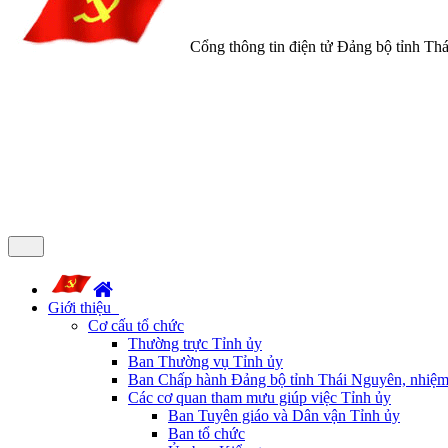
Cổng thông tin điện tử Đảng bộ tỉnh Th
Giới thiệu
Cơ cấu tổ chức
Thường trực Tỉnh ủy
Ban Thường vụ Tỉnh ủy
Ban Chấp hành Đảng bộ tỉnh Thái Nguyên, nhiệm
Các cơ quan tham mưu giúp việc Tỉnh ủy
Ban Tuyên giáo và Dân vận Tỉnh ủy
Ban tổ chức