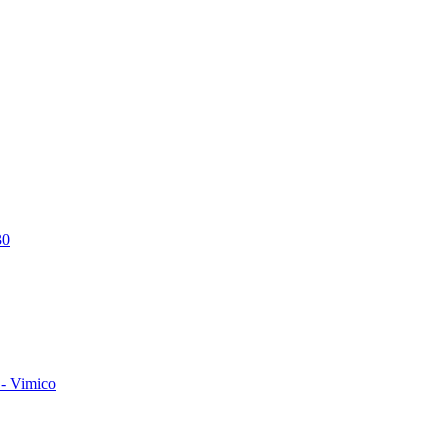
30
- Vimico