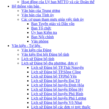
Hoạt động của Uỷ ban MTTQ và các Đoàn thể
Hệ thống văn bản
Văn bản của Trung ương
Văn bản của Tỉnh ủy
Các cơ quan tham mưu giúp việc tỉnh ủy
Ban Tuyên giáo và Dân vận
Ban Tổ chức
Ủy ban Kiểm tra
Ban Nội chính
Văn phòng
Văn kiện - Tư liệu
Văn kiện của Đảng
Văn kiện Đại hội Đảng bộ tỉnh
Lịch sử Đảng bộ tỉnh
Lịch sử Đảng bộ địa phương, đơn vị
Lịch sử Đảng bộ TP.Thái Nguyên
Lịch sử Đảng bộ TP.Sông Công
Lịch sử Đảng bộ TP.Phổ Yên
Lịch sử Đảng bộ huyện Đại Từ
Lịch sử Đảng bộ huyện Định Hóa
Lịch sử Đảng bộ huyện Đồng Hỷ
Lịch sử Đảng bộ huyện Phú Bình
Lịch sử Đảng bộ huyện Phú Lương
Lịch sử Đảng bộ huyện Võ Nhai
Lịch sử Đảng bộ các đơn vị trực thuộc